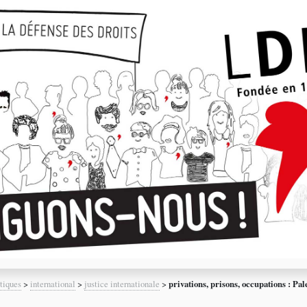
tiques
>
international
>
justice internationale
>
privations, prisons, occupations : Pal