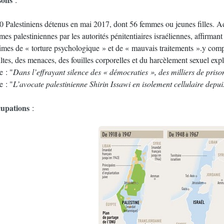
0 Palestiniens détenus en mai 2017, dont 56 femmes ou jeunes filles. 
es palestiniennes par les autorités pénitentiaires israéliennes, affirmant
times de « torture psychologique » et de « mauvais traitements ».y compr
ltes, des menaces, des fouilles corporelles et du harcèlement sexuel expl
e : "
Dans l’effrayant silence des « démocraties », des milliers de priso
e : "
L’avocate palestinienne Shirin Issawi en isolement cellulaire depu
upations
: