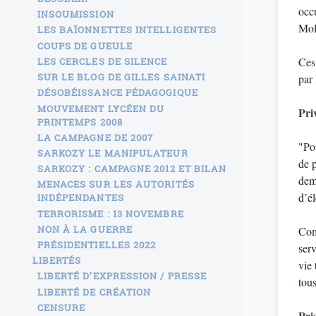
occu
INSOUMISSION
Molo
LES BAÏONNETTES INTELLIGENTES
COUPS DE GUEULE
Ces violences meurtrières font suite aux nouvelles mesures de sécurité israéliennes à l’entrée de l’esplanade des Mosquée
LES CERCLES DE SILENCE
SUR LE BLOG DE GILLES SAINATI
par 
DÉSOBÉISSANCE PÉDAGOGIQUE
MOUVEMENT LYCÉEN DU
Pri
PRINTEMPS 2008
LA CAMPAGNE DE 2007
"Po
SARKOZY LE MANIPULATEUR
de p
SARKOZY : CAMPAGNE 2012 ET BILAN
dem
MENACES SUR LES AUTORITÉS
d’él
INDÉPENDANTES
TERRORISME : 13 NOVEMBRE
NON À LA GUERRE
Comm
PRÉSIDENTIELLES 2022
serv
LIBERTÉS
vie
LIBERTÉ D’EXPRESSION / PRESSE
tou
LIBERTÉ DE CRÉATION
CENSURE
Pri