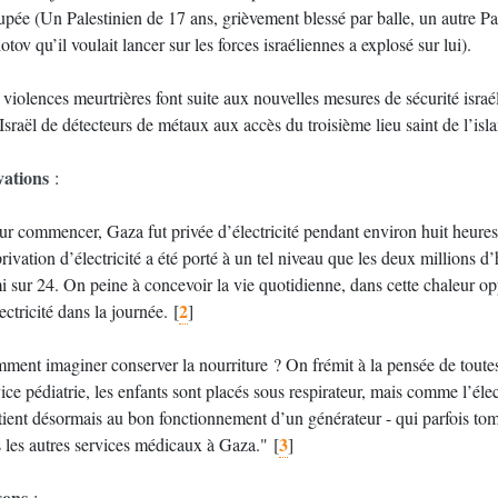
pée (Un Palestinien de 17 ans, grièvement blessé par balle, un autre Pale
tov qu’il voulait lancer sur les forces israéliennes a explosé sur lui).
s (installation
Israël de détecteurs de métaux aux accès du troisième lieu saint de l’isla
vations
:
ur commencer, Gaza fut privée d’électricité pendant environ huit heures
rivation d’électricité a été porté à un tel niveau que les deux millions 
i sur 24. On peine à concevoir la vie quotidienne, dans cette chaleur o
2
ectricité dans la journée.
[
]
ent imaginer conserver la nourriture ? On frémit à la pensée de toutes c
ice pédiatrie, les enfants sont placés sous respirateur, mais comme l’élec
 tient désormais au bon fonctionnement d’un générateur - qui parfois to
3
s les autres services médicaux à Gaza."
[
]
sons
: