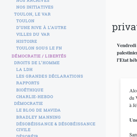
NOS ARCHIVES
NOS INITIATIVES
TOULON, LE VAR
TOULON
priva
D’UNE RIVE À L’AUTRE
VILLES DU VAR
HISTOIRE
Vendredi 2
TOULON SOUS LE FN
palestini
DÉMOCRATIE / LIBERTÉS
l’Etat hé
DROITS DE L’HOMME
LA LDH
LES GRANDES DÉCLARATIONS
RAPPORTS
BIOÉTHIQUE
Alo
CHARLIE-HEBDO
du 
DÉMOCRATIE
à Jé
LE BLOG DE MAVIDA
BRADLEY MANNING
Une
DÉSOBÉISSANCE & DÉSOBÉISSANCE
CIVILE
Same
DÉSOBÉIR