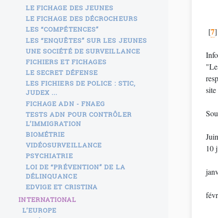
LE FICHAGE DES JEUNES
LE FICHAGE DES DÉCROCHEURS
LES “COMPÉTENCES”
7
[
]
LES “ENQUÊTES” SUR LES JEUNES
UNE SOCIÉTÉ DE SURVEILLANCE
Inf
FICHIERS ET FICHAGES
"Le
LE SECRET DÉFENSE
resp
LES FICHIERS DE POLICE : STIC,
site
JUDEX ...
FICHAGE ADN - FNAEG
Sou
TESTS ADN POUR CONTRÔLER
L’IMMIGRATION
BIOMÉTRIE
Juin
VIDÉOSURVEILLANCE
10 j
PSYCHIATRIE
LOI DE “PRÉVENTION” DE LA
janv
DÉLINQUANCE
EDVIGE ET CRISTINA
févr
INTERNATIONAL
L’EUROPE