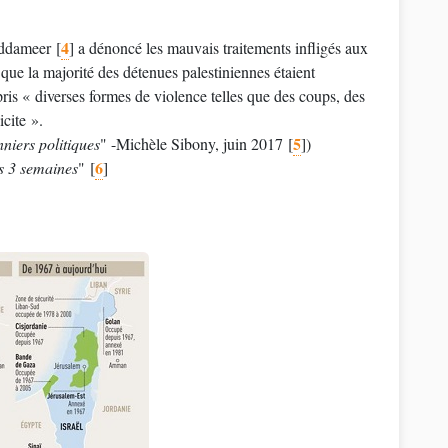
4
Addameer
[
]
a dénoncé les mauvais traitements infligés aux
 que la majorité des détenues palestiniennes étaient
is « diverses formes de violence telles que des coups, des
icite ».
5
nniers politiques
" -Michèle Sibony, juin 2017
[
]
)
6
is 3 semaines
"
[
]