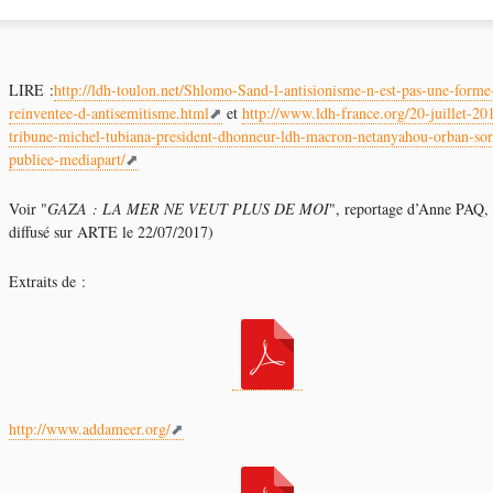
LIRE :
http://ldh-toulon.net/Shlomo-Sand-l-antisionisme-n-est-pas-une-forme
reinventee-d-antisemitisme.html
et
http://www.ldh-france.org/20-juillet-20
tribune-michel-tubiana-president-dhonneur-ldh-macron-netanyahou-orban-sor
publiee-mediapart/
Voir "
GAZA : LA MER NE VEUT PLUS DE MOI
", reportage d’Anne PAQ,
diffusé sur ARTE le 22/07/2017)
Extraits de :
http://www.addameer.org/