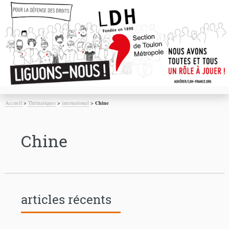
Accueil
>
Thématiques
>
international
>
Chine
Chine
articles récents