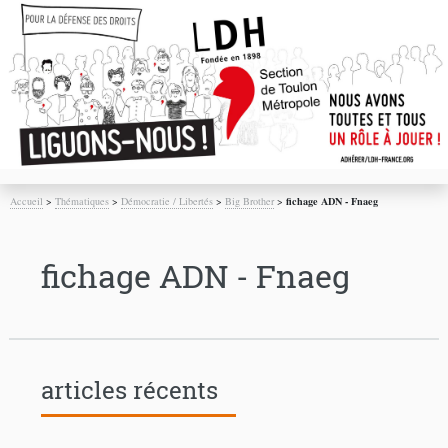
Accueil
>
Thématiques
>
Démocratie / Libertés
>
Big Brother
>
fichage ADN - Fnaeg
fichage ADN - Fnaeg
articles récents