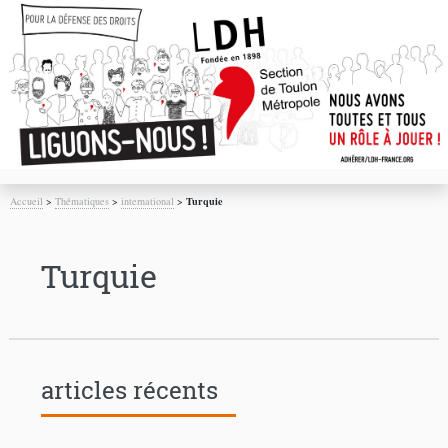
Accueil
>
Thématiques
>
international
>
Turquie
Turquie
articles récents