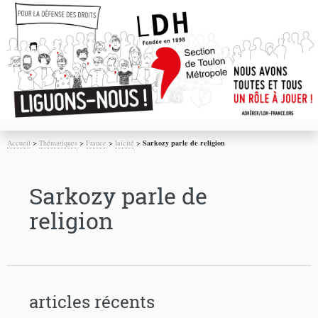
Accueil
>
Thématiques
>
France
>
laïcité
>
Sarkozy parle de religion
Sarkozy parle de
religion
articles récents