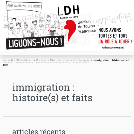
Accueil
>
Thématiques
>
Racisme / Discriminations
>
les étrangers
>
immigration : histoire(s) et
faits
immigration :
histoire(s) et faits
articles récents