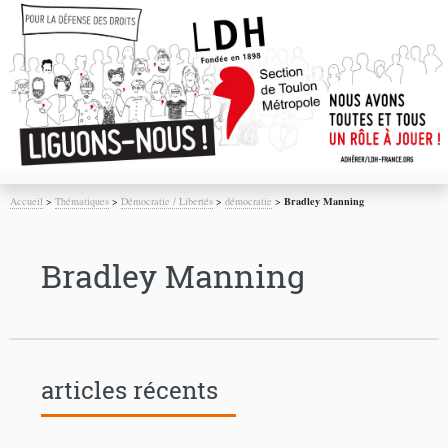
Accueil
>
Thématiques
>
Démocratie / Libertés
>
démocratie
>
Bradley Manning
Bradley Manning
articles récents