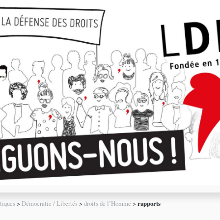
tiques
>
Démocratie / Libertés
>
droits de l’Homme
>
rapports