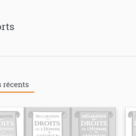
rts
s récents