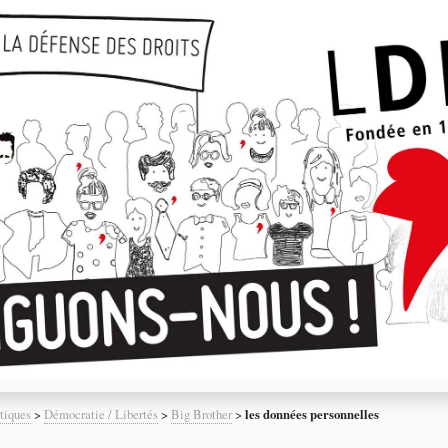
tiques
>
Démocratie / Libertés
>
Big Brother
>
les données personnelles