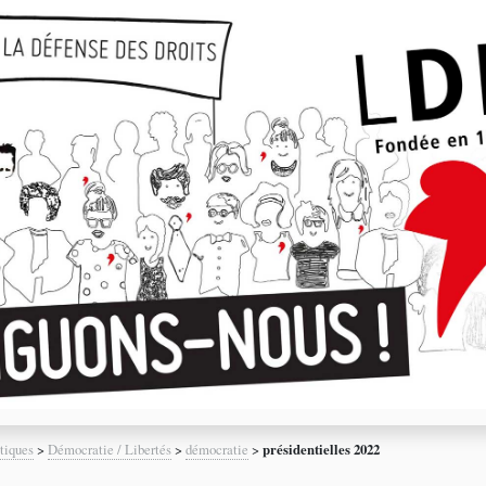
tiques
>
Démocratie / Libertés
>
démocratie
>
présidentielles 2022