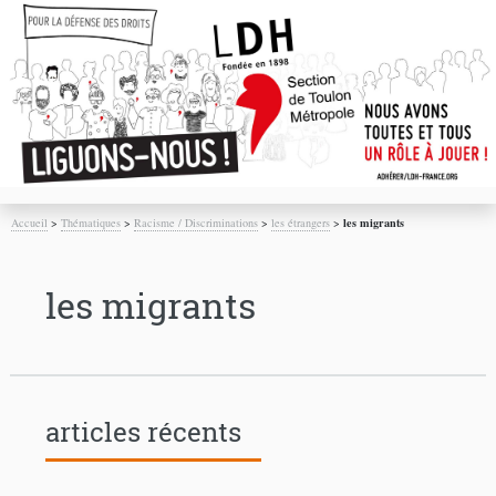
Accueil
>
Thématiques
>
Racisme / Discriminations
>
les étrangers
>
les migrants
les migrants
articles récents