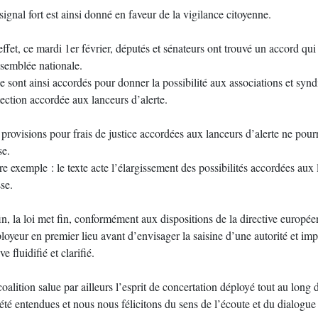
ignal fort est ainsi donné en faveur de la vigilance citoyenne.
ffet, ce mardi 1er février, députés et sénateurs ont trouvé un accord qu
ssemblée nationale.
se sont ainsi accordés pour donner la possibilité aux associations et syndi
ection accordée aux lanceurs d’alerte.
provisions pour frais de justice accordées aux lanceurs d’alerte ne pourr
se.
e exemple : le texte acte l’élargissement des possibilités accordées aux 
se.
n, la loi met fin, conformément aux dispositions de la directive européenn
oyeur en premier lieu avant d’envisager la saisine d’une autorité et im
ve fluidifié et clarifié.
oalition salue par ailleurs l’esprit de concertation déployé tout au long
été entendues et nous nous félicitons du sens de l’écoute et du dialogue 