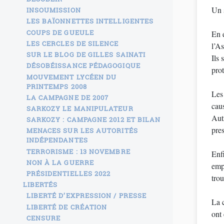
Un s
INSOUMISSION
LES BAÏONNETTES INTELLIGENTES
COUPS DE GUEULE
En e
LES CERCLES DE SILENCE
l’A
SUR LE BLOG DE GILLES SAINATI
Ils 
DÉSOBÉISSANCE PÉDAGOGIQUE
prot
MOUVEMENT LYCÉEN DU
PRINTEMPS 2008
Les 
LA CAMPAGNE DE 2007
cau
SARKOZY LE MANIPULATEUR
Autr
SARKOZY : CAMPAGNE 2012 ET BILAN
pres
MENACES SUR LES AUTORITÉS
INDÉPENDANTES
TERRORISME : 13 NOVEMBRE
Enfi
NON À LA GUERRE
empl
PRÉSIDENTIELLES 2022
trou
LIBERTÉS
LIBERTÉ D’EXPRESSION / PRESSE
La c
LIBERTÉ DE CRÉATION
ont 
CENSURE