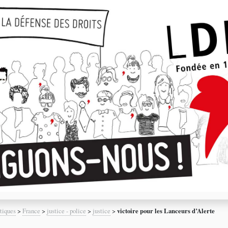
tiques
>
France
>
justice - police
>
justice
>
victoire pour les Lanceurs d’Alerte