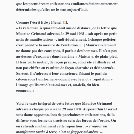
que les premières manifestations étudiantes étaient autrement
déterminées qu’elles ne le sont aujourd’hui.
Comme l’écrit Edwy Plenel
[
1
]
,
« la relecture, à quarante-huit ans de distance, de la lettre que
Maurice Grimaud adressa, le 29 mai 1968 – soit après un petit
mois de manifestations –, individuellement, à chaque policier,
c’est prendre la mesure de l’évolution. [...] Maurice Grimaud
ne donne pas des consignes, il parle à des hommes. Il n’est pas
au-dessus d’eux, mais dans la même « Maison », de plain-pied.
Il leur parle métier, de façon précise, concrète et illustrée, et
non pas chiffre ou résultat, de façon abstraite et désincarnée.
Surtout, il s’adresse à leur conscience, faisant le pari du
citoyen sous l’uniforme, évoquant avec le mot « réputation »
l’image qu’ils ont d’eux-mêmes et, au-delà, du bien
commun. »
Voici le texte intégral de cette lettre que Maurice Grimaud
adressa à chaque policier le 29 mai 1968. Aujourd’hui Il serait
sans doute opportun, lors de prochaines manifestations, de la
diffuser sous forme de tracts au sein des forces de l’ordre. On
en retiendra notamment cette injonction : .«
Frapper un
manifestant tombé à terre, c’est se frapper soi-même
».