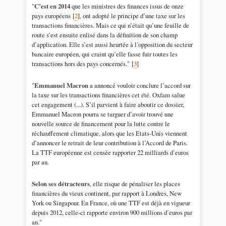
"
C’est en 2014
que les ministres des finances issus de onze
pays européens
[
2
]
, ont adopté le principe d’une taxe sur les
transactions financières. Mais ce qui n’était qu’une feuille de
route s’est ensuite enlisé dans la définition de son champ
d’application. Elle s’est aussi heurtée à l’opposition du secteur
bancaire européen, qui craint qu’elle fasse fuir toutes les
transactions hors des pays concernés."
[
3
]
"
Emmanuel Macron
a annoncé vouloir conclure l’accord sur
la taxe sur les transactions financières cet été. Oxfam salue
cet engagement (...). S’il parvient à faire aboutir ce dossier,
Emmanuel Macron pourra se targuer d’avoir trouvé une
nouvelle source de financement pour la lutte contre le
réchauffement climatique, alors que les Etats-Unis viennent
d’annoncer le retrait de leur contribution à l’Accord de Paris.
La TTF européenne est censée rapporter 22 milliards d’euros
par an.
Selon ses détracteurs
, elle risque de pénaliser les places
financières du vieux continent, par rapport à Londres, New
York ou Singapour. En France, où une TTF est déjà en vigueur
depuis 2012, celle-ci rapporte environ 900 millions d’euros par
an."