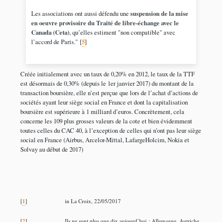
Les associations ont aussi défendu une
suspension de la mise
en oeuvre provisoire du Traité de libre-échange avec le
Canada (Ceta)
, qu’elles estiment "non compatible" avec
l’accord de Paris."
[
5
]
Créée initialement avec un taux de 0,20% en 2012, le taux de la TTF
est désormais de 0,30% (depuis le 1er janvier 2017) du montant de la
transaction boursière, elle n’est perçue que lors de l’achat d’actions de
sociétés ayant leur siège social en France et dont la capitalisation
boursière est supérieure à 1 milliard d’euros. Concrètement, cela
concerne les 109 plus grosses valeurs de la cote et bien évidemment
toutes celles du CAC 40, à l’exception de celles qui n’ont pas leur siège
social en France (Airbus, Arcelor-Mittal, LafargeHolcim, Nokia et
Solvay au début de 2017)
1
[
]
in La Croix, 22/05/2017
2
[
]
Ils ne sont plus que dix aujourd’hui : Allemagne, Autriche,