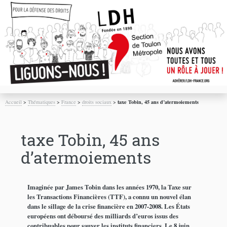
Accueil
>
Thématiques
>
France
>
droits sociaux
>
taxe Tobin, 45 ans d’atermoiements
taxe Tobin, 45 ans
d’atermoiements
Imaginée par James Tobin dans les années 1970, la Taxe sur
les Transactions Financières (TTF), a connu un nouvel élan
dans le sillage de la crise financière en 2007-2008. Les États
européens ont déboursé des milliards d’euros issus des
contribuables pour sauver les instituts financiers. Le 8 juin