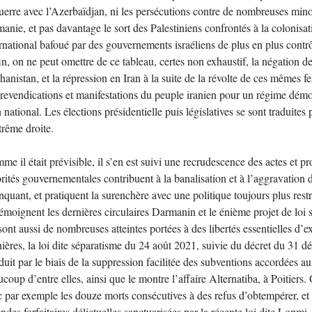
guerre avec l’Azerbaïdjan, ni les persécutions contre de nombreuses mi
anie, et pas davantage le sort des Palestiniens confrontés à la colonisat
rnational bafoué par des gouvernements israéliens de plus en plus contrô
n, on ne peut omettre de ce tableau, certes non exhaustif, la négation de
anistan, et la répression en Iran à la suite de la révolte de ces mêmes f
 revendications et manifestations du peuple iranien pour un régime démo
 national. Les élections présidentielle puis législatives se sont traduite
trême droite.
e il était prévisible, il s’en est suivi une recrudescence des actes et p
orités gouvernementales contribuent à la banalisation et à l’aggravation
nquant, et pratiquent la surenchère avec une politique toujours plus rest
émoignent les dernières circulaires Darmanin et le énième projet de loi su
ont aussi de nombreuses atteintes portées à des libertés essentielles d’e
nières, la loi dite séparatisme du 24 août 2021, suivie du décret du 31 
uit par le biais de la suppression facilitée des subventions accordées a
coup d’entre elles, ainsi que le montre l’affaire Alternatiba, à Poitiers.
c par exemple les douze morts consécutives à des refus d’obtempérer, et 
des forfaitaires délictuelles sanctuarisées par la récente loi dite Lopmi