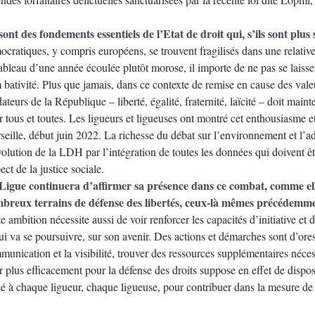
sont des fondements essentiels de l’Etat de droit qui, s’ils sont plu
cratiques, y compris européens, se trouvent fragilisés dans une relativ
ableau d’une année écoulée plutôt morose, il importe de ne pas se laisse
 bativité. Plus que jamais, dans ce contexte de remise en cause des val
ateurs de la République – liberté, égalité, fraternité, laïcité – doit maint
 tous et toutes. Les ligueurs et ligueuses ont montré cet enthousiasme e
eille, début juin 2022. La richesse du débat sur l’environnement et l’ado
olution de la LDH par l’intégration de toutes les données qui doivent êt
ect de la justice sociale.
Ligue continuera d’affirmer sa présence dans ce combat, comme ell
breux terrains de défense des libertés, ceux-là mêmes précédemment
e ambition nécessite aussi de voir renforcer les capacités d’initiative e
ui va se poursuivre, sur son avenir. Des actions et démarches sont d’ores
munication et la visibilité, trouver des ressources supplémentaires néce
r plus efficacement pour la défense des droits suppose en effet de dispo
é à chaque ligueur, chaque ligueuse, pour contribuer dans la mesure de ses