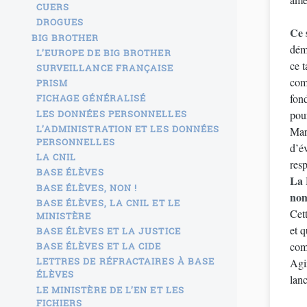
CUERS
DROGUES
Ce 
BIG BROTHER
démo
L’EUROPE DE BIG BROTHER
ce t
SURVEILLANCE FRANÇAISE
com
PRISM
fond
FICHAGE GÉNÉRALISÉ
LES DONNÉES PERSONNELLES
pour
L’ADMINISTRATION ET LES DONNÉES
Mars
PERSONNELLES
d’év
LA CNIL
resp
BASE ÉLÈVES
La 
BASE ÉLÈVES, NON !
nom
BASE ÉLÈVES, LA CNIL ET LE
Cett
MINISTÈRE
et q
BASE ÉLÈVES ET LA JUSTICE
com
BASE ÉLÈVES ET LA CIDE
LETTRES DE RÉFRACTAIRES À BASE
Agi
ÉLÈVES
lanc
LE MINISTÈRE DE L’EN ET LES
FICHIERS