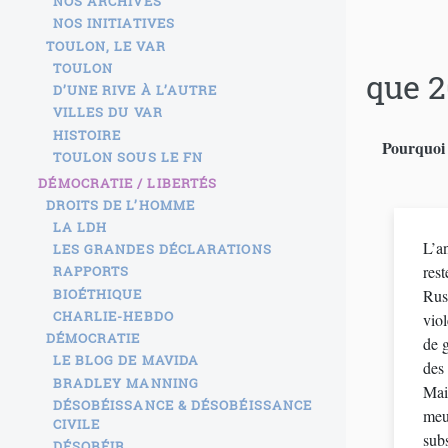
NOS ARCHIVES
NOS INITIATIVES
TOULON, LE VAR
TOULON
que 2
D’UNE RIVE À L’AUTRE
VILLES DU VAR
HISTOIRE
Pourquoi 
TOULON SOUS LE FN
DÉMOCRATIE / LIBERTÉS
DROITS DE L’HOMME
LA LDH
L’an
LES GRANDES DÉCLARATIONS
restera d
RAPPORTS
BIOÉTHIQUE
Russ
CHARLIE-HEBDO
viol
DÉMOCRATIE
de 
LE BLOG DE MAVIDA
des 
BRADLEY MANNING
Mai
DÉSOBÉISSANCE & DÉSOBÉISSANCE
meur
CIVILE
sub
DÉSOBÉIR