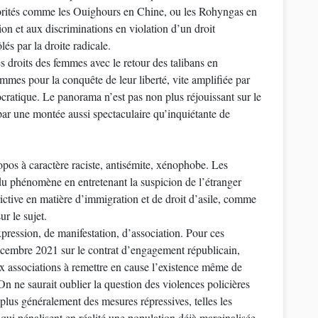
norités comme les Ouighours en Chine, ou les Rohyngas en
ion et aux discriminations en violation d’un droit
lés par la droite radicale.
s droits des femmes avec le retour des talibans en
emmes pour la conquête de leur liberté, vite amplifiée par
cratique. Le panorama n’est pas non plus réjouissant sur le
s par une montée aussi spectaculaire qu’inquiétante de
ropos à caractère raciste, antisémite, xénophobe. Les
 du phénomène en entretenant la suspicion de l’étranger
rictive en matière d’immigration et de droit d’asile, comme
r le sujet.
xpression, de manifestation, d’association. Pour ces
décembre 2021 sur le contrat d’engagement républicain,
ux associations à remettre en cause l’existence même de
 On ne saurait oublier la question des violences policières
plus généralement des mesures répressives, telles les
, qui pénalisent en réalité une population déjà marginalisée.