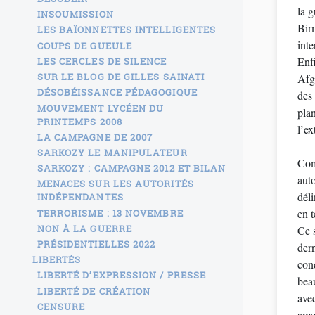
la 
INSOUMISSION
Birm
LES BAÏONNETTES INTELLIGENTES
inte
COUPS DE GUEULE
Enfi
LES CERCLES DE SILENCE
SUR LE BLOG DE GILLES SAINATI
Afgh
DÉSOBÉISSANCE PÉDAGOGIQUE
des
MOUVEMENT LYCÉEN DU
plan
PRINTEMPS 2008
l’ex
LA CAMPAGNE DE 2007
SARKOZY LE MANIPULATEUR
Comm
SARKOZY : CAMPAGNE 2012 ET BILAN
aut
MENACES SUR LES AUTORITÉS
déli
INDÉPENDANTES
en t
TERRORISME : 13 NOVEMBRE
NON À LA GUERRE
Ce s
PRÉSIDENTIELLES 2022
der
LIBERTÉS
cond
LIBERTÉ D’EXPRESSION / PRESSE
beau
LIBERTÉ DE CRÉATION
ave
CENSURE
amen