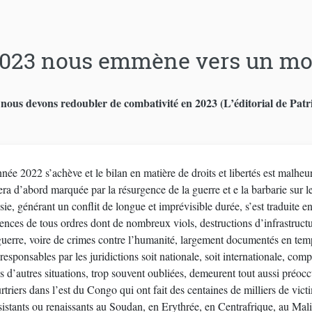
023 nous emmène vers un mond
nous devons redoubler de combativité en 2023 (L’éditorial de P
née 2022 s’achève et le bilan en matière de droits et libertés est malheu
’abord marquée par la résurgence de la guerre et e la barbarie sur le continent européen. L’agression de l’Ukraine par la
ie, générant un conflit de longue et imprévisible durée, s’est traduite en
ences de tous ordres dont de nombreux viols, destructions d’infrastructu
guerre, voire de crimes contre l’humanité, largement documentés en temp
responsables par les juridictions soit nationale, soit internationale, comp
s d’autres situations, trop souvent oubliées, demeurent tout aussi préoc
triers dans l’est du Congo qui ont fait des centaines de milliers de victime
sistants ou renaissants au Soudan, en Erythrée, en Centrafrique, au Mali