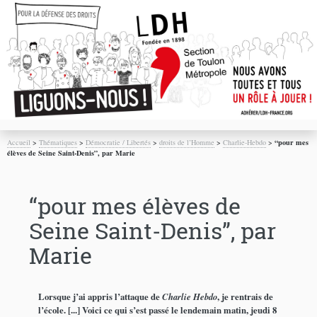
Accueil
>
Thématiques
>
Démocratie / Libertés
>
droits de l’Homme
>
Charlie-Hebdo
>
“pour mes
élèves de Seine Saint-Denis”, par Marie
“pour mes élèves de
Seine Saint-Denis”, par
Marie
Lorsque j’ai appris l’attaque de
Charlie Hebdo
, je rentrais de
l’école. [...] Voici ce qui s’est passé le lendemain matin, jeudi 8