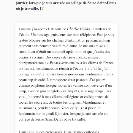
janvier, lorsque je suis arrivée au collège de Seine Saint-Denis
où je travaille.
[
1
]
Lorsque j’ai appris l’attaque de
Charlie Hebdo
, je rentrais de
l’école. Un message, puis deux, sur mon téléphone. Puis je suis
restée bloquée sur les chaînes d’information pendant un long
moment sans pouvoir rien faire d’autre. Je me suis mise au
travail, car c’était un mercredi après-midi et que j’avais des
copies à corriger. Des copies de brevet blanc, un sujet
d’argumentation : « Pensez-vous que tous les élèves de France
ont les mêmes chances de réussir à l’école ? ». J’ai lu, j’ai
corrigé, sans être jamais loin de mon écran d’ordinateur. J’ai bu
beaucoup de café. L’atmosphère était pesante. J’ai pleuré
comme on pleure lorsque toutes les vannes sont ouvertes d’un
coup, avec de gros sanglots, des hoquets, le visage rougi. Très
vite, j’ai pensé à mes élèves, collégiens et collégiennes, de
toutes les couleurs, de toutes les origines. Musulmanes et
musulmans, pour beaucoup. Voici ce qui s’est passé le
lendemain matin, jeudi 8 janvier, lorsque je suis arrivée au
collège de Seine Saint-Denis où je travaille.
Dans la salle des professeurs, l’une de mes collègues