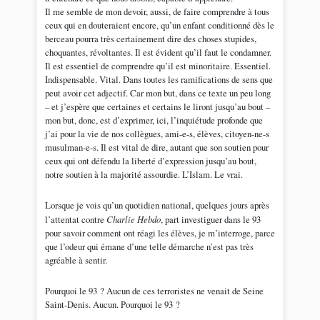
Il me semble de mon devoir, aussi, de faire comprendre à tous
ceux qui en douteraient encore, qu’un enfant conditionné dès le
berceau pourra très certainement dire des choses stupides,
choquantes, révoltantes. Il est évident qu’il faut le condamner.
Il est essentiel de comprendre qu’il est minoritaire. Essentiel.
Indispensable. Vital. Dans toutes les ramifications de sens que
peut avoir cet adjectif. Car mon but, dans ce texte un peu long
– et j’espère que certaines et certains le liront jusqu’au bout –
mon but, donc, est d’exprimer, ici, l’inquiétude profonde que
j’ai pour la vie de nos collègues, ami-e-s, élèves, citoyen-ne-s
musulman-e-s. Il est vital de dire, autant que son soutien pour
ceux qui ont défendu la liberté d’expression jusqu’au bout,
notre soutien à la majorité assourdie. L’Islam. Le vrai.
Lorsque je vois qu’un quotidien national, quelques jours après
l’attentat contre
Charlie Hebdo
, part investiguer dans le 93
pour savoir comment ont réagi les élèves, je m’interroge, parce
que l’odeur qui émane d’une telle démarche n’est pas très
agréable à sentir.
Pourquoi le 93 ? Aucun de ces terroristes ne venait de Seine
Saint-Denis. Aucun. Pourquoi le 93 ?