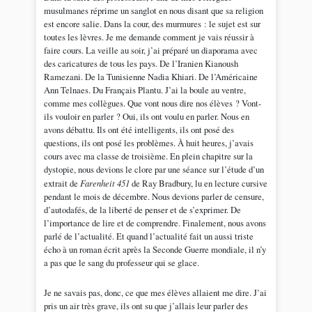
musulmanes réprime un sanglot en nous disant que sa religion
est encore salie. Dans la cour, des murmures : le sujet est sur
toutes les lèvres. Je me demande comment je vais réussir à
faire cours. La veille au soir, j’ai préparé un diaporama avec
des caricatures de tous les pays. De l’Iranien Kianoush
Ramezani. De la Tunisienne Nadia Khiari. De l’Américaine
Ann Telnaes. Du Français Plantu. J’ai la boule au ventre,
comme mes collègues. Que vont nous dire nos élèves ? Vont-
ils vouloir en parler ? Oui, ils ont voulu en parler. Nous en
avons débattu. Ils ont été intelligents, ils ont posé des
questions, ils ont posé les problèmes. À huit heures, j’avais
cours avec ma classe de troisième. En plein chapitre sur la
dystopie, nous devions le clore par une séance sur l’étude d’un
extrait de
Farenheit 451
de Ray Bradbury, lu en lecture cursive
pendant le mois de décembre. Nous devions parler de censure,
d’autodafés, de la liberté de penser et de s’exprimer. De
l’importance de lire et de comprendre. Finalement, nous avons
parlé de l’actualité. Et quand l’actualité fait un aussi triste
écho à un roman écrit après la Seconde Guerre mondiale, il n’y
a pas que le sang du professeur qui se glace.
Je ne savais pas, donc, ce que mes élèves allaient me dire. J’ai
pris un air très grave, ils ont su que j’allais leur parler des