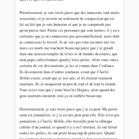
Premièrement, je suis triste parce que des innocents sont morts
assassinés, et je ressens un sentiment de compassion qui est
lié au fait que je suis humaine et que je ne comprends pas
qu’on puisse tuer. Parmi ces personnes qui sont mortes, il y en a
certaines que je ne connaissais pas personnellement, mais dont
je connaissais le travail. Je ne vais pas vous raconter ma vie,
mais ces morts me touchent beaucoup parce que j’ai grandi
dans une maison remplie de livres et de bandes dessinées, que
mon papa collectionnait quand j’étais petite. Alors vous voyez,
certains de ces dessinateurs, je les ai connus dans l’enfance.
Ils dessinaient dans d’autres journaux, avant que
Charlie
Hebdo
existe, avant que je sois née, et ils étaient vraiment
marrants. Ils se moquaient un peu de tout et de tout le monde.
Vous savez tous que j’aime bien les blagues, alors quand des
gens marrants meurent, moi ça m’embête beaucoup.
Deuxièmement, je suis triste parce que j’ai eu peur. Ma petite
sœur est journaliste, et j’ai eu très peur pour elle. Elle n’est pas
journaliste à
Charlie Hebdo
, elle travaille pour la rubrique
culture d’un journal, et quand il y a eu l’attentat, ils ont fermé
toutes les grilles, ils ont posté beaucoup de policiers. Quand
les journaux doivent se protéger, quand on doit avoir peur pour