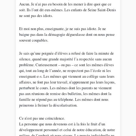
Aucun. Je n’ai pas eu besoin de les mener à dire quoi que ce
soit. Ils l’ont dit eux-mêmes. Les enfants de Seine Saint-Denis
ne sont pas des idiots.
Et moi non plus, enseignante, je ne suis pas idiote. Je ne
baigne pas dans la démagogie dégueulasse dont on nous pense
souvent coupables.
Je sais qu’une poignée d’élèves a refusé de faire la minute de
silence, quand une grande majorité l’a respectée sans aucun
problème. Curieusement – ou pas – ce sont les mêmes élèves
qui, tout au long de l’année, ne respectent pas l’école ni les
enseignant-e-s. Les mêmes qui viennent au collège sans leurs
affaires, ne font pas leur travail, n’apprennent pas leurs leçons,
perturbent le cours. Les mêmes dont les parents ne viennent
pas aux réunions de remise des bulletins, les mêmes dont la
famille ne répond pas au téléphone. Les mêmes dont nous
peinerons à freiner la déscolarisation.
Ce n’est pas une coïncidence.
La personne que nous devenons est à la fois le fruit d’un
développement personnel et celui de notre éducation, de notre
milieu, de l’endroit où nous vivons. La pensée individuelle ne