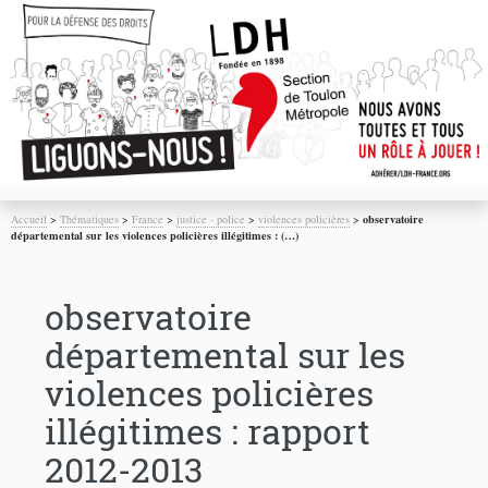
Accueil
>
Thématiques
>
France
>
justice - police
>
violences policières
>
observatoire
départemental sur les violences policières illégitimes : (…)
observatoire
départemental sur les
violences policières
illégitimes : rapport
2012-2013