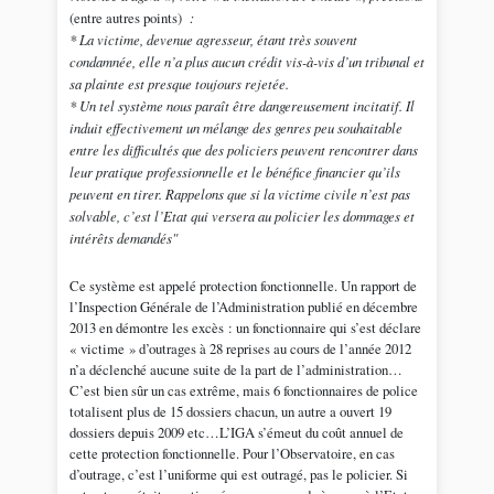
(entre autres points)
:
* La victime, devenue agresseur, étant très souvent
condamnée, elle n’a plus aucun crédit vis-à-vis d’un tribunal et
sa plainte est presque toujours rejetée.
* Un tel système nous paraît être dangereusement incitatif. Il
induit effectivement un mélange des genres peu souhaitable
entre les difficultés que des policiers peuvent rencontrer dans
leur pratique professionnelle et le bénéfice financier qu’ils
peuvent en tirer. Rappelons que si la victime civile n’est pas
solvable, c’est l’Etat qui versera au policier les dommages et
intérêts demandés"
Ce système est appelé protection fonctionnelle. Un rapport de
l’Inspection Générale de l’Administration publié en décembre
2013 en démontre les excès : un fonctionnaire qui s’est déclare
« victime » d’outrages à 28 reprises au cours de l’année 2012
n’a déclenché aucune suite de la part de l’administration…
C’est bien sûr un cas extrême, mais 6 fonctionnaires de police
totalisent plus de 15 dossiers chacun, un autre a ouvert 19
dossiers depuis 2009 etc…L’IGA s’émeut du coût annuel de
cette protection fonctionnelle. Pour l’Observatoire, en cas
d’outrage, c’est l’uniforme qui est outragé, pas le policier. Si