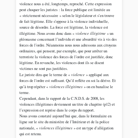
violence nous a été, longtemps, reproché. Cette expression
peut choquer les juristes : la force publique est limitée au
« strictement nécessaire » selon le législateur et s’en trouve
de fait légitime. Elle s’oppose à la violence individuelle,
source de désordre. La force est légitime, la violence est
illégitime. Nous avons donc dans «
violence illégitime
» un
pléonasme concernant l’individu et une absurdité vis à vis des
forces de l’ordre. Néanmoins nous nous adressons aux citoyens
ordinaires, qui pensent, par exemple, que pour arrêter un
terroriste la violence des forces de l’ordre est justifiée, donc
légitime. En revanche, les violences dont ils se disent
victimes ne sont pas justifiées.
Le juriste dira que le terme de «
violence
» appliqué aux
forces de l’ordre est suffisant. Qu’il reflète en soi la dérive. Et
qu’à trop répéter «
violences illégitimes
» on en banalise le
terme.
Cependant, dans le rapport de la C.N.D.S. de 2008, les
violences illégitimes deviennent un titre de chapitre (p12) et
l’expression est reprise dans le corps du rapport.
Nous avons constaté aujourd’hui que, dans le formulaire en
ligne sur le site du ministère de l’Intérieur et de la police
nationale, «
violences illégitimes
» est un type d’allégation
qui est retenu.