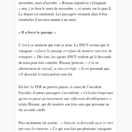
novembre, mais d’octobre. » Birame répond en s’éloignant
« non, j’ai bien le mois de novembre », et monte sur le quai E.
Le départ est imminent. Les passagers viennent déjà d’être
trimballés d’un train annulé à un autre.
« Il a forcé le passage »
C’est à ce moment que tout se noue. La SNCF estime que le
voyageur «
a forcé le passage et refusé de montrer son titre de
transport
». Dès lors, les agents SNCF veulent qu’il descende
du train pour être contrôlé. Birame proteste. «
J’ai un
abonnement de travail, je suis en règle.
» Il est persuadé que,
s’il descend, le train partira sans lui.
En fait, le TER ne partira jamais, à cause de l’incident.
Excédés, d’autres passagers s’en mêlent. «
Cela fait longtemps
qu’on est passé au tutoiement, aux réflexions désobligeantes
»,
relate Birame, qui dit montrer son titre sans que personne ne
lui accorde crédit.
Puis un homme lui assène : «
Garçon, tu descends ou je te sors
par tous les moyens.
» Ce qui sera fait par plusieurs voyageurs.