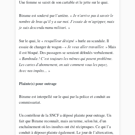
Une femme se saisit de son cartable et le jette sur le quai.
Birame est soulevé par l’arrière. «
Je n’arrive pas à savoir le
nombre de bras qu’il y a sur moi. J’essaie de m’agripper, mais
je suis descendu manu militari.
»
Sur le quai, le «
resquilleur désigné
» hurle au scandale. Il
essaie de changer de wagon - «
Je veux aller travailler.
» Mais
il est bloqué. Des passagers se seraient défoulés verbalement.
«
Bamboula ! C’est toujours les mêmes qui posent problème.
Les cartes d’abonnement, on sait comment vous les payez.
Avec nos impôts…
»
Plainte(s) pour outrage
Birame est interpellé sur le quai par la police et conduit au
commissariat.
Un contrôleur de la SNCF a déposé plainte pour outrage. Un
fait que Birame reconnaît, mais au terme, selon lui, d’un
enchaînement où les insultes ont été réciproques. Ce qui l’a
conduit à déposer plainte également. Le jour de l’altercation,