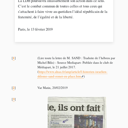
La LDH poursuivra inlassablement son action dans ce sens.
C’est le combat commun de toutes celles et tous ceux qui
s’attachent à faire vivre au quotidien l’idéal républicain de la
fraternité, de l’égalité et de la liberté.
Paris, le 13 février 2019
1
[
]
(Lire toute la lettre de M. SAND : Traduite de l’hébreu par
Michel Bilis) - Source Mediapart- Publiée dans le club de
Médiapart, le 21 juillet 2017.
(
https://www.alnas.fr/amp/article/l-historien-israelien-
shlomo-sand-remet-en-place.htm
)
2
[
]
Var Matin, 20/02/2019
3
[
]