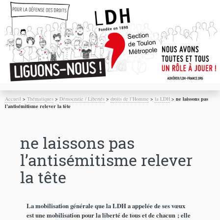
Accueil
>
Thématiques
>
Démocratie / Libertés
>
droits de l’Homme
>
la LDH
>
ne laissons pas
l’antisémitisme relever la tête
ne laissons pas
l’antisémitisme relever
la tête
La mobilisation générale que la LDH a appelée de ses vœux
est une mobilisation pour la liberté de tous et de chacun ; elle