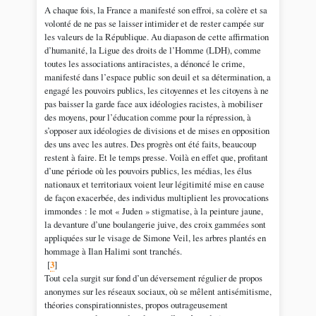
A chaque fois, la France a manifesté son effroi, sa colère et sa
volonté de ne pas se laisser intimider et de rester campée sur
les valeurs de la République. Au diapason de cette affirmation
d’humanité, la Ligue des droits de l’Homme (LDH), comme
toutes les associations antiracistes, a dénoncé le crime,
manifesté dans l’espace public son deuil et sa détermination, a
engagé les pouvoirs publics, les citoyennes et les citoyens à ne
pas baisser la garde face aux idéologies racistes, à mobiliser
des moyens, pour l’éducation comme pour la répression, à
s’opposer aux idéologies de divisions et de mises en opposition
des uns avec les autres. Des progrès ont été faits, beaucoup
restent à faire. Et le temps presse. Voilà en effet que, profitant
d’une période où les pouvoirs publics, les médias, les élus
nationaux et territoriaux voient leur légitimité mise en cause
de façon exacerbée, des individus multiplient les provocations
immondes : le mot « Juden » stigmatise, à la peinture jaune,
la devanture d’une boulangerie juive, des croix gammées sont
appliquées sur le visage de Simone Veil, les arbres plantés en
hommage à Ilan Halimi sont tranchés.
[
3
]
Tout cela surgit sur fond d’un déversement régulier de propos
anonymes sur les réseaux sociaux, où se mêlent antisémitisme,
théories conspirationnistes, propos outrageusement