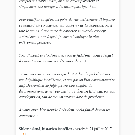
complaire à votre invité, ou bien est-ce purement et
simplement une marque d’inculture politique ? (...)
Pour clarifier ce qu’est un point de vue antisioniste, il importe,
cependant, de commencer par convenir de la définition, ou, à
tout le moins, d’une série de caractéristiques du concept :
«
sionisme
» ; ce à quoi, je vais m’employer le plus
brièvement possible.
Tout d’abord, le sionisme n’est pas le judaïsme, contre lequel
il constitue même une révolte radicale. (...)
Je suis un citoyen désireux que l’État dans lequel il vit soit
une République israélienne, et non pas un Etat communautaire
juif. Descendant de juifs qui ont tant souffert de
discriminations, je ne veux pas vivre dans un État, qui, par son
autodéfinition, fait de moi un citoyen doté de privilèges.
A votre avis, Monsieur le Président : cela fait-il de moi un
antisémite ?
"
Shlomo Sand, historien israélien
- vendredi 21 juillet 2017
-
[
1
]