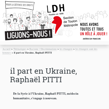
Accueil
>
Thématiques
>
Racisme / Discriminations
>
les étrangers
>
les étrangers sont des
hommes
>
il part en Ukraine, Raphaël PITTI
il part en Ukraine,
Raphaël PITTI
De la Syrie à l’Ukraine, Raphaël PITTI, médecin
humanitaire, s’engage à nouveau.