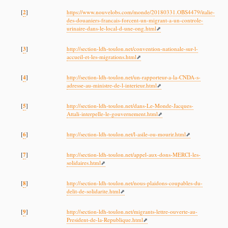
2
[
]
https://www.nouvelobs.com/monde/20180331.OBS4479/italie-
des-douaniers-francais-forcent-un-migrant-a-un-controle-
urinaire-dans-le-local-d-une-ong.html
3
[
]
http://section-ldh-toulon.net/convention-nationale-sur-l-
accueil-et-les-migrations.html
4
[
]
http://section-ldh-toulon.net/un-rapporteur-a-la-CNDA-s-
adresse-au-ministre-de-l-interieur.html
5
[
]
http://section-ldh-toulon.net/dans-Le-Monde-Jacques-
Attali-interpelle-le-gouvernement.html
6
[
]
http://section-ldh-toulon.net/l-asile-ou-mourir.html
7
[
]
http://section-ldh-toulon.net/appel-aux-dons-MERCI-les-
solidaires.html
8
[
]
http://section-ldh-toulon.net/nous-plaidons-coupables-du-
delit-de-solidarite.html
9
[
]
http://section-ldh-toulon.net/migrants-lettre-ouverte-au-
President-de-la-Republique.html