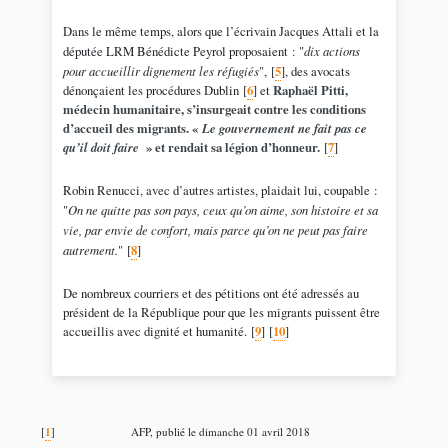
Dans le même temps, alors que l’écrivain Jacques Attali et la
députée LRM Bénédicte Peyrol proposaient : "
dix actions
pour accueillir dignement les réfugiés
",
[
5
]
, des avocats
dénonçaient les procédures Dublin
[
6
]
et
Raphaël Pitti,
médecin humanitaire, s’insurgeait contre les conditions
d’accueil des migrants. «
Le gouvernement ne fait pas ce
qu’il doit faire
» et rendait sa légion d’honneur.
[
7
]
Robin Renucci, avec d’autres artistes, plaidait lui, coupable :
"
On ne quitte pas son pays, ceux qu’on aime, son histoire et sa
vie, par envie de confort, mais parce qu’on ne peut pas faire
autrement.
"
[
8
]
De nombreux courriers et des pétitions ont été adressés au
président de la République pour que les migrants puissent être
accueillis avec dignité et humanité.
[
9
]
[
10
]
1
[
]
AFP, publié le dimanche 01 avril 2018