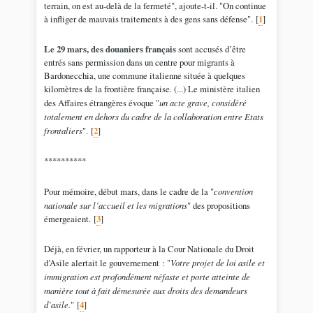
terrain, on est au-delà de la fermeté", ajoute-t-il. "On continue
à infliger de mauvais traitements à des gens sans défense".
[
1
]
Le 29 mars, des douaniers français
sont accusés d’être
entrés sans permission dans un centre pour migrants à
Bardonecchia, une commune italienne située à quelques
kilomètres de la frontière française. (...) Le ministère italien
des Affaires étrangères évoque "
un acte grave, considéré
totalement en dehors du cadre de la collaboration entre Etats
frontaliers
".
[
2
]
**********
Pour mémoire, début mars, dans le cadre de la "
convention
nationale sur l’accueil et les migrations
" des propositions
émergeaient.
[
3
]
Déjà, en février, un rapporteur à la Cour Nationale du Droit
d’Asile alertait le gouvernement : "
Votre projet de loi asile et
immigration est profondément néfaste et porte atteinte de
manière tout à fait démesurée aux droits des demandeurs
d’asile.
"
[
4
]