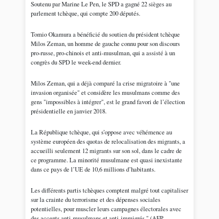
Soutenu par Marine Le Pen, le SPD a gagné 22 sièges au
parlement tchèque, qui compte 200 députés.
Tomio Okamura a bénéficié du soutien du président tchèque
Milos Zeman, un homme de gauche connu pour son discours
pro-russe, pro-chinois et anti-musulman, qui a assisté à un
congrès du SPD le week-end dernier.
Milos Zeman, qui a déjà comparé la crise migratoire à "une
invasion organisée" et considère les musulmans comme des
gens "impossibles à intégrer", est le grand favori de l’élection
présidentielle en janvier 2018.
La République tchèque, qui s’oppose avec véhémence au
système européen des quotas de relocalisation des migrants, a
accueilli seulement 12 migrants sur son sol, dans le cadre de
ce programme. La minorité musulmane est quasi inexistante
dans ce pays de l’UE de 10,6 millions d’habitants.
Les différents partis tchèques comptent malgré tout capitaliser
sur la crainte du terrorisme et des dépenses sociales
potentielles, pour muscler leurs campagnes électorales avec
des accents anti-musulmans et anti-immigrés." (AFP -