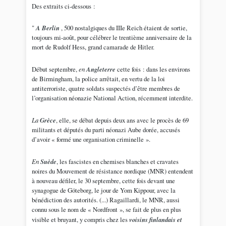
Des extraits ci-dessous :
"
A Berlin
, 500 nostalgiques du IIIe Reich étaient de sortie,
toujours mi-août, pour célébrer le trentième anniversaire de la
mort de Rudolf Hess, grand camarade de Hitler.
Début septembre,
en
Angleterre
cette fois : dans les environs
de Birmingham, la police arrêtait, en vertu de la loi
antiterroriste, quatre soldats suspectés d’être membres de
l’organisation néonazie National Action, récemment interdite.
La
Grèce
, elle, se débat depuis deux ans avec le procès de 69
militants et députés du parti néonazi Aube dorée, accusés
d’avoir « formé une organisation criminelle ».
En
Suède
, les fascistes en chemises blanches et cravates
noires du Mouvement de résistance nordique (MNR) entendent
à nouveau défiler, le 30 septembre, cette fois devant une
synagogue de Göteborg, le jour de Yom Kippour, avec la
bénédiction des autorités. (...) Ragaillardi, le MNR, aussi
connu sous le nom de « Nordfront », se fait de plus en plus
visible et bruyant, y compris chez les
voisins finlandais et