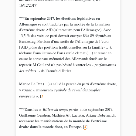
16/12/2017)
***En septembre
2017
,
les élections législatives en
Allemagne
se sont traduites par la montée de la formation
d’extrême droite AfD (Alternative pour l’Allemagne). Avec
13,5 % des voix, ce parti devrait envoyer 86 à 89 députés au
Bundestag. Partisan d’une sortie de l’Allemagne de l’euro,
l’AfD prône des positions traditionnelles sur la famille (…),
réclame l’annulation de Paris sur le climat (…) et remet en
cause le consensus mémoriel des Allemands fondé sur le
repentir. M Gauland n’a pas hésité à vanter les «
performances
des soldats
» de l’armée d’Hitler.
Marine Le Pen (…) a salué la percée du parti d’extrême droite,
y voyant «
un nouveau symbole du réveil des peuples
européens
».
[
3
]
***Dans les «
Billets du temps perdu
», de septembre 2017,
Guillaume Gendron, Mathieu Ait Lachkar, Ariane Debernardi,
recensent les manifestations de la
montée de l’extrême
droite dans le monde dont, en Europe
.
[
4
]