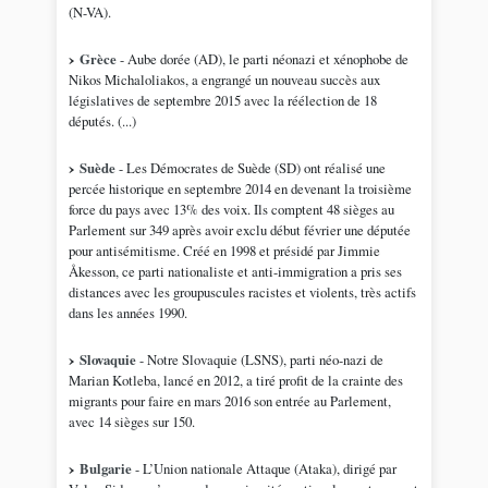
(N-VA).
Grèce
- Aube dorée (AD), le parti néonazi et xénophobe de
Nikos Michaloliakos, a engrangé un nouveau succès aux
législatives de septembre 2015 avec la réélection de 18
députés. (...)
Suède
- Les Démocrates de Suède (SD) ont réalisé une
percée historique en septembre 2014 en devenant la troisième
force du pays avec 13% des voix. Ils comptent 48 sièges au
Parlement sur 349 après avoir exclu début février une députée
pour antisémitisme. Créé en 1998 et présidé par Jimmie
Åkesson, ce parti nationaliste et anti-immigration a pris ses
distances avec les groupuscules racistes et violents, très actifs
dans les années 1990.
Slovaquie
- Notre Slovaquie (LSNS), parti néo-nazi de
Marian Kotleba, lancé en 2012, a tiré profit de la crainte des
migrants pour faire en mars 2016 son entrée au Parlement,
avec 14 sièges sur 150.
Bulgarie
- L’Union nationale Attaque (Ataka), dirigé par