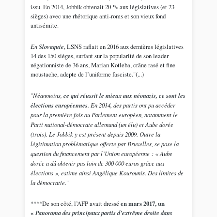
issu. En 2014, Jobbik obtenait 20 % aux législatives (et 23
sièges) avec une rhétorique anti-roms et son vieux fond
antisémite.
En
Slovaquie
, LSNS raflait en 2016 aux dernières législatives
14 des 150 sièges, surfant sur la popularité de son leader
négationniste de 36 ans, Marian Kotleba, crâne rasé et fine
moustache, adepte de l’uniforme fasciste."(...)
"
Néanmoins,
ce qui réussit le mieux aux néonazis, ce sont les
élections européennes
. En 2014, des partis ont pu accéder
pour la première fois au Parlement européen, notamment le
Parti national-démocrate allemand (un élu) et Aube dorée
(trois). Le Jobbik y est présent depuis 2009. Outre la
légitimation problématique offerte par Bruxelles, se pose la
question du financement par l’Union européenne : «
Aube
dorée a dû obtenir pas loin de 300 000 euros grâce aux
élections
», estime ainsi Angélique Kourounis. Des limites de
la démocratie
."
****De son côté, l’AFP avait dressé
en mars 2017, un
«
Panorama des principaux partis d’extrême droite dans