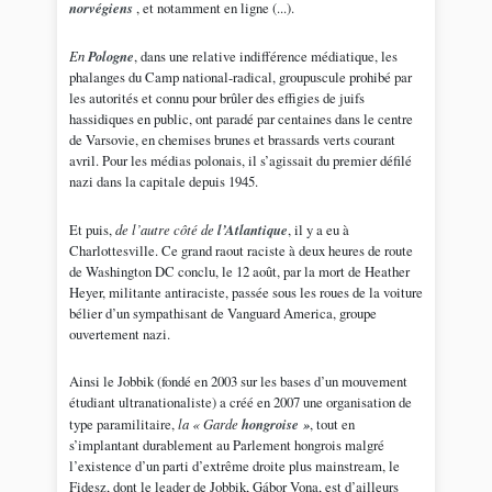
norvégiens
, et notamment en ligne (...).
En
Pologne
, dans une relative indifférence médiatique, les
phalanges du Camp national-radical, groupuscule prohibé par
les autorités et connu pour brûler des effigies de juifs
hassidiques en public, ont paradé par centaines dans le centre
de Varsovie, en chemises brunes et brassards verts courant
avril. Pour les médias polonais, il s’agissait du premier défilé
nazi dans la capitale depuis 1945.
Et puis,
de l’autre côté de
l’Atlantique
, il y a eu à
Charlottesville. Ce grand raout raciste à deux heures de route
de Washington DC conclu, le 12 août, par la mort de Heather
Heyer, militante antiraciste, passée sous les roues de la voiture
bélier d’un sympathisant de Vanguard America, groupe
ouvertement nazi.
Ainsi le Jobbik (fondé en 2003 sur les bases d’un mouvement
étudiant ultranationaliste) a créé en 2007 une organisation de
type paramilitaire,
la « Garde
hongroise »
, tout en
s’implantant durablement au Parlement hongrois malgré
l’existence d’un parti d’extrême droite plus mainstream, le
Fidesz, dont le leader de Jobbik, Gábor Vona, est d’ailleurs