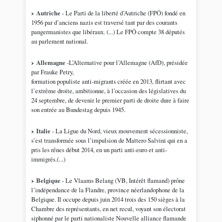
Autriche
- Le Parti de la liberté d’Autriche (FPÖ) fondé en
1956 par d’anciens nazis est traversé tant par des courants
pangermanistes que libéraux. (...) Le FPÖ compte 38 députés
au parlement national.
Allemagne
-L’Alternative pour l’Allemagne (AfD), présidée
par Frauke Petry,
formation populiste anti-migrants créée en 2013, flirtant avec
l’extrême droite, ambitionne, à l’occasion des législatives du
24 septembre, de devenir le premier parti de droite dure à faire
son entrée au Bundestag depuis 1945.
Italie
- La Ligue du Nord, vieux mouvement sécessionniste,
s’est transformée sous l’impulsion de Mattero Salvini qui en a
pris les rênes début 2014, en un parti anti-euro et anti-
immigrés.(...)
Belgique
- Le Vlaams Belang (VB, Intérêt flamand) prône
l’indépendance de la Flandre, province néerlandophone de la
Belgique. Il occupe depuis juin 2014 trois des 150 sièges à la
Chambre des représentants, en net recul, voyant son électorat
siphonné par le parti nationaliste Nouvelle alliance flamande