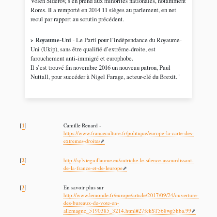
Volen Siderov, s’en prend aux minorités nationales, notamment
Roms. Il a remporté en 2014 11 sièges au parlement, en net
recul par rapport au scrutin précédent.
Royaume-Uni
- Le Parti pour l’indépendance du Royaume-
Uni (Ukip), sans être qualifié d’extrême-droite, est
farouchement anti-immigré et europhobe.
Il s’est trouvé fin novembre 2016 un nouveau patron, Paul
Nuttall, pour succéder à Nigel Farage, acteur-clé du Brexit."
1
[
]
Camille Renard -
https://www.franceculture.fr/politique/europe-la-carte-des-
extremes-droites
2
[
]
http://sylvieguillaume.eu/autriche-le-silence-assourdissant-
de-la-france-et-de-leurope
3
[
]
En savoir plus sur
http://www.lemonde.fr/europe/article/2017/09/24/ouverture-
des-bureaux-de-vote-en-
allemagne_5190385_3214.html#27fckST568wg5hba.99