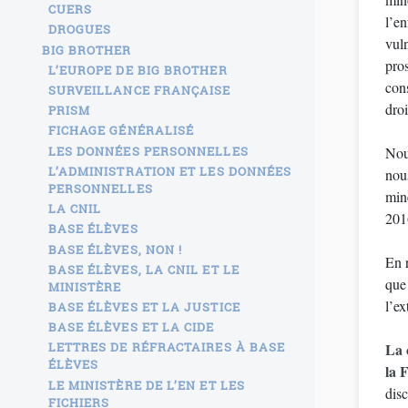
CUERS
l’en
DROGUES
vuln
BIG BROTHER
pros
L’EUROPE DE BIG BROTHER
cons
SURVEILLANCE FRANÇAISE
dro
PRISM
FICHAGE GÉNÉRALISÉ
LES DONNÉES PERSONNELLES
Nou
L’ADMINISTRATION ET LES DONNÉES
nou
PERSONNELLES
mine
LA CNIL
201
BASE ÉLÈVES
BASE ÉLÈVES, NON !
En 
BASE ÉLÈVES, LA CNIL ET LE
que 
MINISTÈRE
l’ex
BASE ÉLÈVES ET LA JUSTICE
BASE ÉLÈVES ET LA CIDE
LETTRES DE RÉFRACTAIRES À BASE
La 
ÉLÈVES
la 
LE MINISTÈRE DE L’EN ET LES
disc
FICHIERS