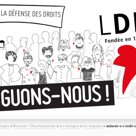
tiques
>
Racisme / Discriminations
>
les étrangers
>
les migrants
>
mineur-e-s isolé-e