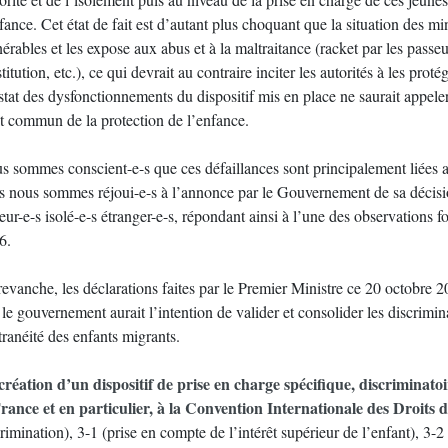
fance. Cet état de fait est d’autant plus choquant que la situation des mi
érables et les expose aux abus et à la maltraitance (racket par les passeu
titution, etc.), ce qui devrait au contraire inciter les autorités à les pro
tat des dysfonctionnements du dispositif mis en place ne saurait appeler
it commun de la protection de l’enfance.
s sommes conscient-e-s que ces défaillances sont principalement liées au
s nous sommes réjoui-e-s à l’annonce par le Gouvernement de sa décisio
ur-e-s isolé-e-s étranger-e-s, répondant ainsi à l’une des observations f
6.
revanche, les déclarations faites par le Premier Ministre ce 20 octobre
le gouvernement aurait l’intention de valider et consolider les discrimin
tranéité des enfants migrants.
création d’un dispositif de prise en charge spécifique, discriminat
France et en particulier, à la Convention Internationale des Droits 
rimination), 3-1 (prise en compte de l’intérêt supérieur de l’enfant), 3-2 