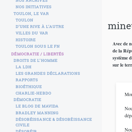
NOS ARCHIVES
NOS INITIATIVES
TOULON, LE VAR
TOULON
mineu
D’UNE RIVE À L’AUTRE
VILLES DU VAR
HISTOIRE
Avec de n
TOULON SOUS LE FN
de la Répu
DÉMOCRATIE / LIBERTÉS
système de
DROITS DE L’HOMME
sur le ter
LA LDH
LES GRANDES DÉCLARATIONS
RAPPORTS
BIOÉTHIQUE
CHARLIE-HEBDO
Mon
DÉMOCRATIE
LE BLOG DE MAVIDA
Nou
BRADLEY MANNING
dépa
DÉSOBÉISSANCE & DÉSOBÉISSANCE
CIVILE
Nou
DÉSOBÉIR