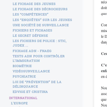
néc
LE FICHAGE DES JEUNES
doi
LE FICHAGE DES DÉCROCHEURS
que
LES “COMPÉTENCES”
LES “ENQUÊTES” SUR LES JEUNES
Conc
UNE SOCIÉTÉ DE SURVEILLANCE
mise
FICHIERS ET FICHAGES
LE SECRET DÉFENSE
le D
LES FICHIERS DE POLICE : STIC,
dang
JUDEX ...
FICHAGE ADN - FNAEG
Ces
TESTS ADN POUR CONTRÔLER
L’IMMIGRATION
C’e
BIOMÉTRIE
enf
VIDÉOSURVEILLANCE
en d
PSYCHIATRIE
LOI DE “PRÉVENTION” DE LA
DÉLINQUANCE
Nou
EDVIGE ET CRISTINA
asso
INTERNATIONAL
que 
L’EUROPE
Nous