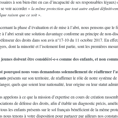
essaires à son bien-être en cas d’incapacité de ses responsables légaux
t se voir accorder «
la même protection que tout autre enfant définitive
lque raison que ce soit
».
ernant la phase d’évaluation et de mise à l’abri, nous pensons que le fi
 à l’abri serait une solution davantage conforme au principe de non-disc
éfenseur des droits dans son avis n°17-10 du 11 octobre 2017. En effet, l
ers, dont la minorité et l’isolement font partie, sont les premières mesu
 jeunes doivent être considéré-e-s comme des enfants, et non comme
st pourquoi nous vous demandons solennellement de réaffirmer l’att
ants
présents sur son territoire, de réaffirmer le rôle de notre système de
anger, quels que soient leur nationalité, leur origine ou leur statut adminis
s appelons à ce que la mission d’expertise en cours de création rassembl
ciations de défense des droits, afin d’établir un diagnostic précis, amélio
tous les enfants présents sur le sol français bénéficient de la même prote
 nous tenons à votre disposition pour partager par ailleurs nos constats