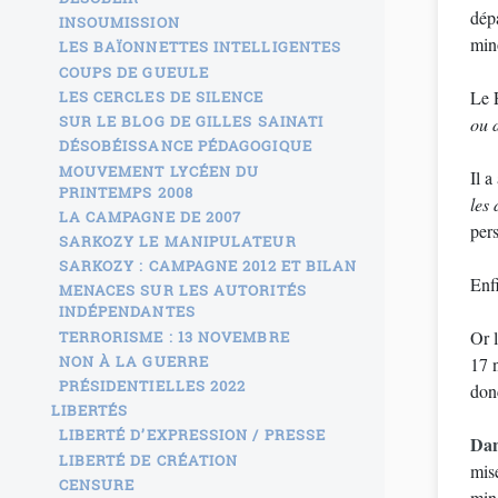
dép
INSOUMISSION
mino
LES BAÏONNETTES INTELLIGENTES
COUPS DE GUEULE
Le 
LES CERCLES DE SILENCE
SUR LE BLOG DE GILLES SAINATI
ou d
DÉSOBÉISSANCE PÉDAGOGIQUE
MOUVEMENT LYCÉEN DU
Il a
PRINTEMPS 2008
les 
LA CAMPAGNE DE 2007
pers
SARKOZY LE MANIPULATEUR
SARKOZY : CAMPAGNE 2012 ET BILAN
Enf
MENACES SUR LES AUTORITÉS
INDÉPENDANTES
Or l
TERRORISME : 13 NOVEMBRE
NON À LA GUERRE
17 n
PRÉSIDENTIELLES 2022
don
LIBERTÉS
LIBERTÉ D’EXPRESSION / PRESSE
Dan
LIBERTÉ DE CRÉATION
mise
CENSURE
mino