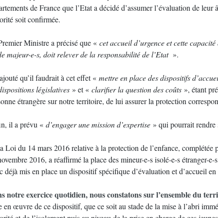
artements de France que l’Etat a décidé d’assumer l’évaluation de leur 
rité soit confirmée.
Premier Ministre a précisé que «
cet accueil d’urgence et cette capacit
e majeur-e-s, doit relever de la responsabilité de l’Etat
».
 ajouté qu’il faudrait à cet effet «
mettre en place des dispositifs d’accue
dispositions législatives
» et «
clarifier la question des coûts
», étant pré
onne étrangère sur notre territoire, de lui assurer la protection correspon
in, il a prévu «
d’engager une mission d’expertise
» qui pourrait rendre 
a Loi du 14 mars 2016 relative à la protection de l’enfance, complétée p
ovembre 2016, a réaffirmé la place des mineur-e-s isolé-e-s étranger-e-s
c déjà mis en place un dispositif spécifique d’évaluation et d’accueil 
s notre exercice quotidien, nous constatons sur l’ensemble du terri
 en œuvre de ce dispositif, que ce soit au stade de la mise à l’abri immé
rité et de l’isolement puis au niveau de la prise en charge de ces jeune