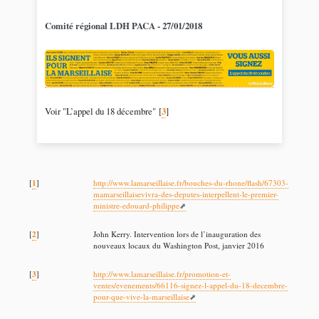
Comité régional LDH PACA - 27/01/2018
Voir "L’appel du 18 décembre"
[
3
]
1
[
]
http://www.lamarseillaise.fr/bouches-du-rhone/flash/67303-
mamarseillaisevivra-des-deputes-interpellent-le-premier-
ministre-edouard-philippe
2
[
]
John Kerry. Intervention lors de l’inauguration des
nouveaux locaux du Washington Post, janvier 2016
3
[
]
http://www.lamarseillaise.fr/promotion-et-
ventes/evenements/66116-signez-l-appel-du-18-decembre-
pour-que-vive-la-marseillaise