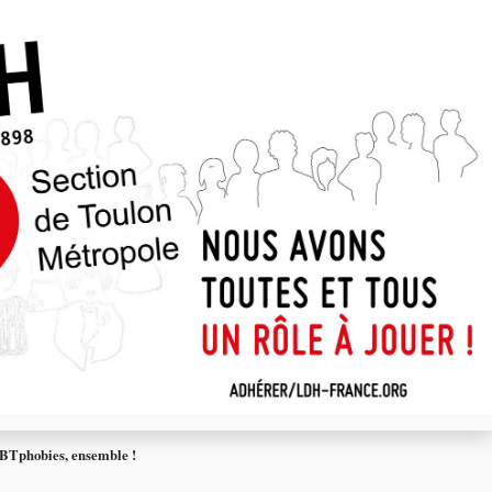
GBTphobies, ensemble !