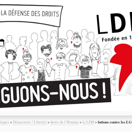
tiques
>
Démocratie / Libertés
>
droits de l’Homme
>
la LDH
>
luttons contre les L