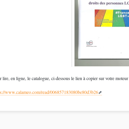
Pour lire, en ligne, le catalogue, ci-dessous le lien à copier 
ps://www.calameo.com/read/006857183080be80d3b26