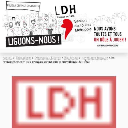
Accueil
>
Thématiques
>
Démocratie / Libertés
>
Big Brother
>
surveillance française
>
loi
“renseignement” : les Français seront sous la surveillance de l’État