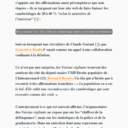
s’appuie sur des affirmations aussi péremptoires que non
étayées – ils se targuent sur leur site web de faire baisser les
cambriolages de 20 à 40 % “
selon le ministère de
l’intérieur
”
[
1
]
:
tout en invoquant une circulaire de Claude Guéant
[
2
]
, que
Geneviève Koubi
voyait comme un appel à une collaboration
confinant à la délation.
Ce n’est pas une surprise, les
Voisins vigilants
trouvent des
soutiens du côté du député-maire UMP-Droite populaire de
Châteaurenard (13),
Bernard Reynès
. Un élu qui n’hésite pas à
recourir à des affirmations tranchées : «
La population en a ras
le bol. Elle subit une recrudescence des cambriolages qui sont
ressentis comme des viols
».
Contrairement à ce qui est souvent affirmé, l’argumentaire
des
Voisins vigilants
ne repose pas sur les “chiffres de la
délinquance”, mais sur les statistiques de la police et de la
gendarmerie. Dans un entretien dont nous reprenons un