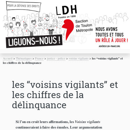
Accueil
>
Thématiques
>
France
>
justice - police
>
voisins vigilants
>
les “voisins vigilants” et
les chiffres de la délinquance
les “voisins vigilants” et
les chiffres de la
délinquance
Si l’on en croit leurs affirmations, les
Voisins vigilants
continueraient à faire des émules. Leur argumentation