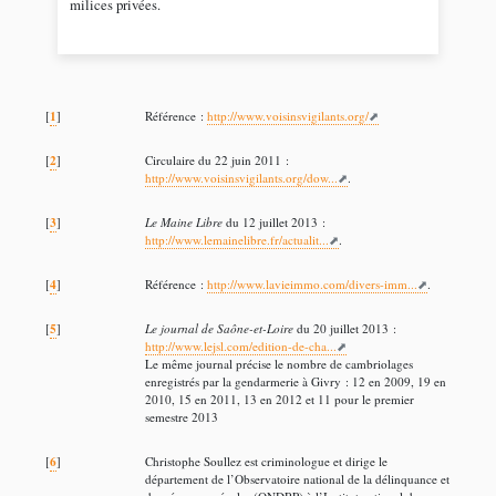
milices privées.
1
[
]
Référence :
http://www.voisinsvigilants.org/
2
[
]
Circulaire du 22 juin 2011 :
http://www.voisinsvigilants.org/dow...
.
3
[
]
Le Maine Libre
du 12 juillet 2013 :
http://www.lemainelibre.fr/actualit...
.
4
[
]
Référence :
http://www.lavieimmo.com/divers-imm...
.
5
[
]
Le journal de Saône-et-Loire
du 20 juillet 2013 :
http://www.lejsl.com/edition-de-cha...
Le même journal précise le nombre de cambriolages
enregistrés par la gendarmerie à Givry : 12 en 2009, 19 en
2010, 15 en 2011, 13 en 2012 et 11 pour le premier
semestre 2013
6
[
]
Christophe Soullez est criminologue et dirige le
département de l’Observatoire national de la délinquance et