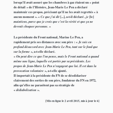
lorsqu’il avait assuré que les chambres à gaz étaient un « point
de détail » de l’Histoire, Jean-Marie Le Pen a déclaré
maintenir ces propos, précisant qu’il ne les avait regrettés « à
aucun moment ». «
Ce que j’ai dit
[...], a-t-il déclaré ,
je
[le]
maintiens, parce que je crois que c’est la vérité et que ça ne
devrait choquer personne.
»
La présidente du Front national, Marine Le Pen, a
rapidement pris ses distances avec son père : «
Je suis en
profond désaccord avec Jean-Marie Le Pen, tant sur le fond que
sur la forme
», a-t-elle déclaré.
«
On peut dire ce que l’on pense, mais le Front national a quand
même une ligne, laquelle est portée par sa présidente. Les
propos de Jean-Marie Le Pen n’engagent que lui. Il est dans la
provocation volontaire
», a-t-elle ajouté.
Il importait à la présidente du FN de se désolidariser
clairement des sorties de son père, fondateur du FN en 1972,
afin qu’elles ne parasitent pas sa stratégie de
«
dédiabolisation
».
[Mis en ligne le 2 avril 2015, mis à jour le 6]