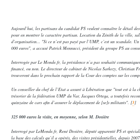
Aujourd’hui, les partisans du candidat PS veulent connaître le détail de
pour en montrer le caractère partisan. Location du Zénith de la ville, sall
d’organisation...
"Si ce n’est pas payé par l’UMP, c’est un scandale. Un 
000 euros"
, a accusé Patrick Mennucci, président du groupe PS au consei
Interrogée par
Le Monde.fr
, la présidence n’a pas souhaité communiquer 
financé, ou non. Le directeur de cabinet de Nicolas Sarkozy, Christian F
trouveront dans le prochain rapport de la Cour des comptes sur les compt
Un conseiller du chef de l’Etat a assuré à
Libération
que
"tout est à la 
trésorier de la fédération UMP du Var, Jacques Ortega, a toutefois reco
quinzaine de cars afin d’assurer le déplacement de
[se]
s militants"
.
[
3
]
325 000 euros la visite, en moyenne, selon M. Dosière
Interrogé par
LeMonde.fr
, René Dosière, député apparenté PS et spéciali
la base des calculs qu’il a opérés, des visites présidentielles, depuis 200