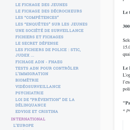
LE FICHAGE DES JEUNES
LE FICHAGE DES DÉCROCHEURS
Le 
LES “COMPÉTENCES”
LES “ENQUÊTES” SUR LES JEUNES
300
UNE SOCIÉTÉ DE SURVEILLANCE
FICHIERS ET FICHAGES
Selo
LE SECRET DÉFENSE
15.0
LES FICHIERS DE POLICE : STIC,
qual
JUDEX ...
FICHAGE ADN - FNAEG
Le 
TESTS ADN POUR CONTRÔLER
L’IMMIGRATION
L’op
BIOMÉTRIE
l’e
VIDÉOSURVEILLANCE
pol
PSYCHIATRIE
LOI DE “PRÉVENTION” DE LA
"Pa
DÉLINQUANCE
«
p
EDVIGE ET CRISTINA
INTERNATIONAL
L’EUROPE