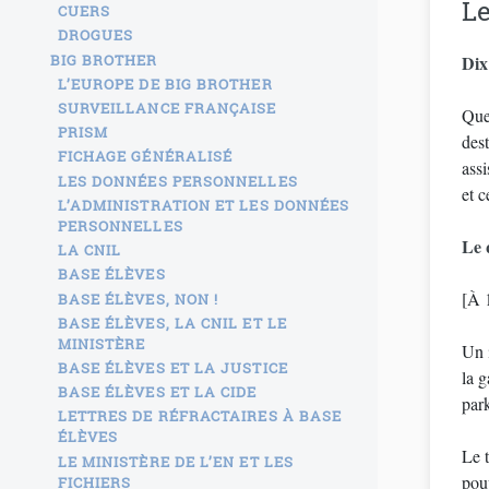
Le
CUERS
DROGUES
BIG BROTHER
Dix
L’EUROPE DE BIG BROTHER
SURVEILLANCE FRANÇAISE
Quel
PRISM
dest
FICHAGE GÉNÉRALISÉ
assi
LES DONNÉES PERSONNELLES
et 
L’ADMINISTRATION ET LES DONNÉES
PERSONNELLES
Le 
LA CNIL
BASE ÉLÈVES
[À 
BASE ÉLÈVES, NON !
BASE ÉLÈVES, LA CNIL ET LE
MINISTÈRE
Un i
BASE ÉLÈVES ET LA JUSTICE
la 
BASE ÉLÈVES ET LA CIDE
par
LETTRES DE RÉFRACTAIRES À BASE
ÉLÈVES
Le t
LE MINISTÈRE DE L’EN ET LES
pou
FICHIERS