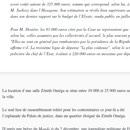
avoir coûté autour de 325 000 euros, somme qui correspond, selon lui,
M. Sarkozy dans l’Hexagone. Son estimation se révèle bien supérieure au
dans son dernier rapport sur le budget de l’Elysée, rendu public en juille
Pour M. Dosière, les 93 000 euros cités par la Cour ne représentent que le
selon lui, celles assumées par les collectivités d’accueil, le plus souvent
"Elles ne sont en général pas remboursées par la présidence de la Répub
affirme-t-il. La troisième ligne de dépense
"la plus coûteuse"
, selon le sc
policière du chef de l’Etat, évaluée à 220 000 euros en moyenne par dép
La location d’une salle Zénith Oméga se situe entre 10 000 et 25 000 euros s
la ville.
Le seul lieu de rassemblement toléré pour les contestataires ce jour-là a été
l’esplanade du Palais de justice, dans un quartier éloigné du Zénith Oméga.
D’après une brève du
Monde.fr
du 2 décembre, une journaliste politique de F