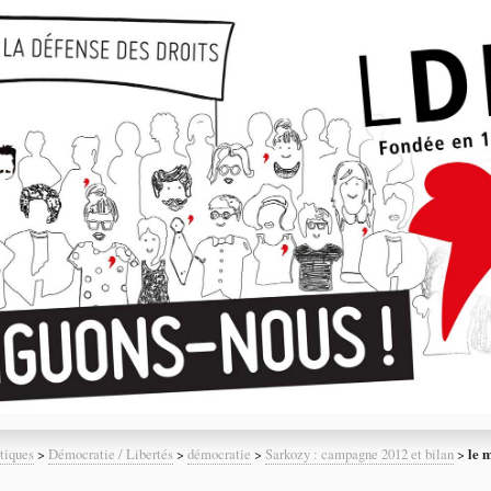
tiques
>
Démocratie / Libertés
>
démocratie
>
Sarkozy : campagne 2012 et bilan
>
le 