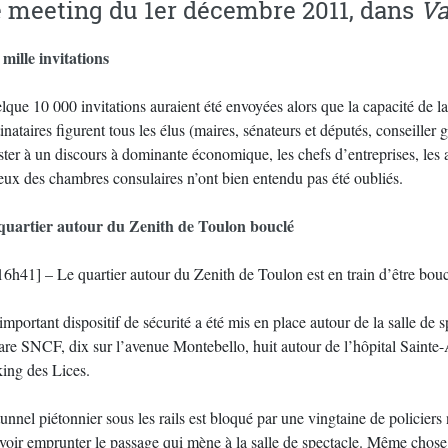
 meeting du 1er décembre 2011, dans
Va
 mille invitations
que 10 000 invitations auraient été envoyées alors que la capacité de la
inataires figurent tous les élus (maires, sénateurs et députés, conseill
ster à un discours à dominante économique, les chefs d’entreprises, les a
ceux des chambres consulaires n’ont bien entendu pas été oubliés.
quartier autour du Zenith de Toulon bouclé
16h41] – Le quartier autour du Zenith de Toulon est en train d’être bou
mportant dispositif de sécurité a été mis en place autour de la salle d
gare SNCF, dix sur l’avenue Montebello, huit autour de l’hôpital Sainte
king des Lices.
unnel piétonnier sous les rails est bloqué par une vingtaine de policiers
voir emprunter le passage qui mène à la salle de spectacle. Même cho