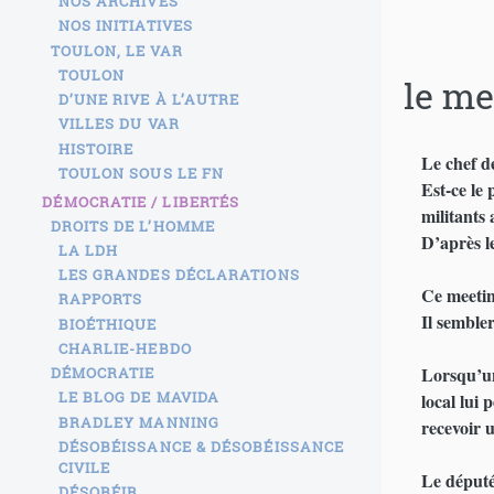
NOS ARCHIVES
NOS INITIATIVES
TOULON, LE VAR
TOULON
le me
D’UNE RIVE À L’AUTRE
VILLES DU VAR
HISTOIRE
Le chef d
TOULON SOUS LE FN
Est-ce le
DÉMOCRATIE / LIBERTÉS
militants 
DROITS DE L’HOMME
D’après l
LA LDH
LES GRANDES DÉCLARATIONS
Ce meetin
RAPPORTS
Il sembler
BIOÉTHIQUE
CHARLIE-HEBDO
Lorsqu’un 
DÉMOCRATIE
LE BLOG DE MAVIDA
local lui
BRADLEY MANNING
recevoir u
DÉSOBÉISSANCE & DÉSOBÉISSANCE
CIVILE
Le député
DÉSOBÉIR