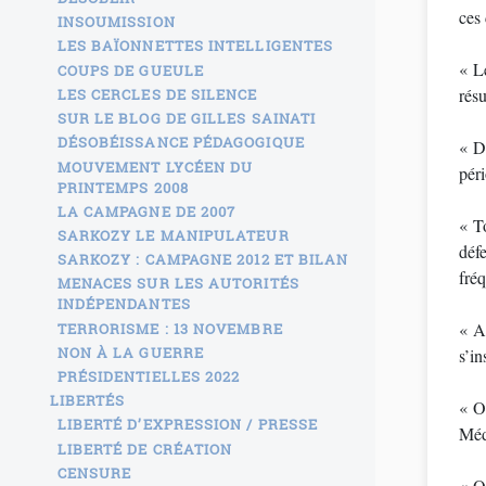
ces
INSOUMISSION
LES BAÏONNETTES INTELLIGENTES
« L
COUPS DE GUEULE
résu
LES CERCLES DE SILENCE
SUR LE BLOG DE GILLES SAINATI
DÉSOBÉISSANCE PÉDAGOGIQUE
« De
MOUVEMENT LYCÉEN DU
péri
PRINTEMPS 2008
LA CAMPAGNE DE 2007
« T
SARKOZY LE MANIPULATEUR
déf
SARKOZY : CAMPAGNE 2012 ET BILAN
fré
MENACES SUR LES AUTORITÉS
INDÉPENDANTES
« Ai
TERRORISME : 13 NOVEMBRE
NON À LA GUERRE
s’in
PRÉSIDENTIELLES 2022
LIBERTÉS
« O
LIBERTÉ D’EXPRESSION / PRESSE
Médi
LIBERTÉ DE CRÉATION
CENSURE
« Qu