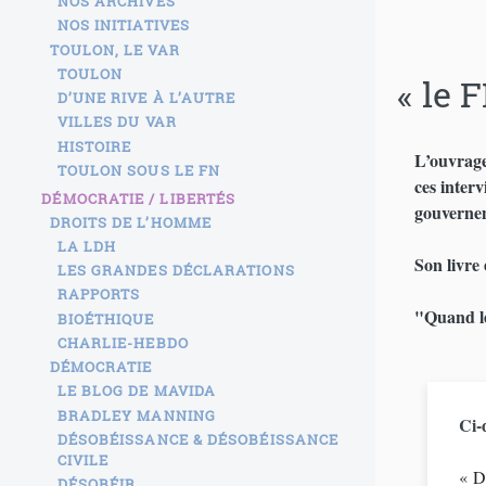
NOS ARCHIVES
NOS INITIATIVES
TOULON, LE VAR
TOULON
« le 
D’UNE RIVE À L’AUTRE
VILLES DU VAR
HISTOIRE
L’ouvrag
TOULON SOUS LE FN
ces interv
DÉMOCRATIE / LIBERTÉS
gouverneme
DROITS DE L’HOMME
LA LDH
Son livre 
LES GRANDES DÉCLARATIONS
RAPPORTS
"Quand les
BIOÉTHIQUE
CHARLIE-HEBDO
DÉMOCRATIE
LE BLOG DE MAVIDA
BRADLEY MANNING
Ci-
DÉSOBÉISSANCE & DÉSOBÉISSANCE
CIVILE
« D
DÉSOBÉIR