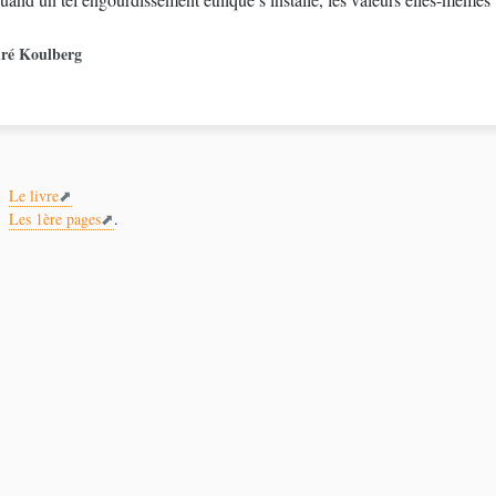
ré Koulberg
Le livre
Les 1ère pages
.