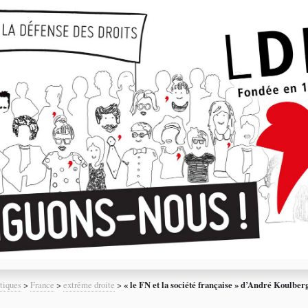
tiques
>
France
>
extrême droite
>
« le FN et la société française » d’André Koulber