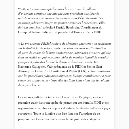
“
Cette intrusion inacceptable dans la vie privée de millions
d’individus constitue une attaque sans précédent aux libertés
individuelles et une menace importante pour l’État de droit. Les
autorités judiciaires belges ne peuvent rester les bras croisés. Elles
doivent enquêter.
” a déclaré Patrick Baudouin, Coordinateur du
Groupe d’Action Judiciaire et président d’Honneur de la FIDH.
«
Le programme PRISM soulève de sérieuses questions non seulement
sur le droit à la vie privée, mais plus généralement sur l’utilisation
abusive du cadre de la lutte antiterroriste, dont nous avons vu qu’elle
était en réalité un prétexte pour cibler de manière injustifiée certains
groupes et individus lors de la dernière décennie.
» a déclaré
Katherine Gallagher, Vice présidente de la FIDH et Senior Staff
Attorney du Center for Constitutional Rights (CCR). «
Nous espérons
que les procédures judiciaires initiées en Europe contribueront à faire
cesser ces pratiques, sur lesquelles les Etats Unis n’ont pas la volonté
de se pencher.
»
Les actions judiciaires initiées en France et en Belgique, sont une
première étape dans une quête de justice qui conduira la FIDH et ses
organisations membres à déposer d’autres plaintes dans d’autres pays
européens. Toute la lumière doit être faite sur l’ampleur de ce
programme et ses conséquences sur la vie privée des citoyens.