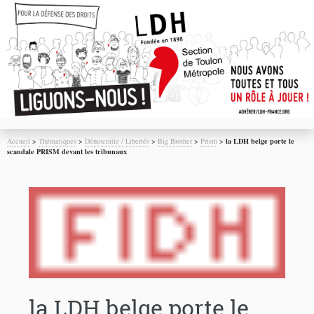
Accueil
>
Thématiques
>
Démocratie / Libertés
>
Big Brother
>
Prism
>
la LDH belge porte le
scandale PRISM devant les tribunaux
la LDH belge porte le