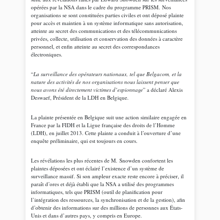
opérées par la NSA dans le cadre du programme PRISM. Nos
organisations se sont constituées parties civiles et ont déposé plainte
pour accès et maintien à un système informatique sans autorisation,
atteinte au secret des communications et des télécommunications
privées, collecte, utilisation et conservation des données à caractère
personnel, et enfin atteinte au secret des correspondances
électroniques.
“
La surveillance des opérateurs nationaux, tel que Belgacom, et la
nature des activités de nos organisations nous laissent penser que
nous avons été directement victimes d’espionnage
” a déclaré Alexis
Deswaef, Président de la LDH en Belgique.
La plainte présentée en Belgique suit une action similaire engagée en
France par la FIDH et la Ligue française des droits de l’Homme
(LDH), en juillet 2013. Cette plainte a conduit à l’ouverture d’une
enquête préliminaire, qui est toujours en cours.
Les révélations les plus récentes de M. Snowden confortent les
plaintes déposées et ont éclairé l’existence d’un système de
surveillance massif. Si son ampleur exacte reste encore à préciser, il
paraît d’ores et déjà établi que la NSA a utilisé des programmes
informatiques, tels que PRISM (outil de planification pour
l’intégration des ressources, la synchronisation et de la gestion), afin
d’obtenir des informations sur des millions de personnes aux États-
Unis et dans d’autres pays, y compris en Europe.