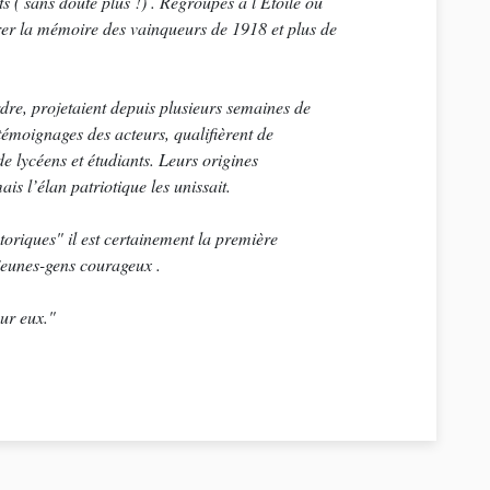
ts ( sans doute plus !) . Regroupés à l Etoile ou
rer la mémoire des vainqueurs de 1918 et plus de
rdre, projetaient depuis plusieurs semaines de
 témoignages des acteurs, qualifièrent de
e lycéens et étudiants. Leurs origines
ais l’élan patriotique les unissait.
toriques" il est certainement la première
 jeunes-gens courageux .
ur eux."