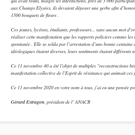
qui avait réuni, malgré les interdictions, près de 3 000 participan
aux Champs Elysées, ils devaient déposer une gerbe afin d’hono
1500 bouquets de fleurs .
Ces jeunes, lycéens, étudiants, professeurs... sans aucun mot d’o
réaliser cette manifestation que les rapports policiers comme les
spontanée . Elle se solda par l’arrestation d’une bonne centaine d
idéologiques étaient diverses, leurs sentiments étaient différents m
Ce 11 novembre 40 a été l’objet de multiples "reconstructions his
manifestation collective de l’Esprit de résistance qui animait ces
Ce 11 novembre 2020 en votre nom à tous, j’ai eu une pensée po
Gérard Estragon
, président de l’ ANACR