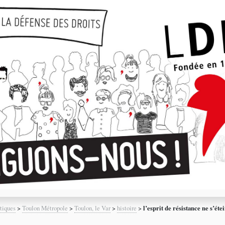
tiques
>
Toulon Métropole
>
Toulon, le Var
>
histoire
>
l’esprit de résistance ne s’éte