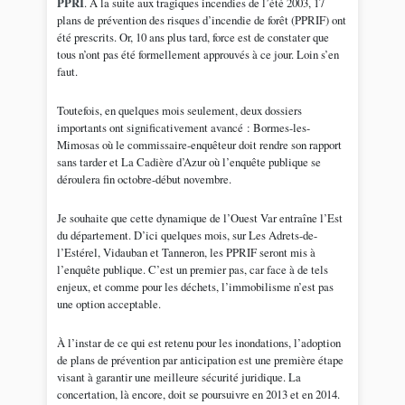
PPRI
. A la suite aux tragiques incendies de l’été 2003, 17
plans de prévention des risques d’incendie de forêt (PPRIF) ont
été prescrits. Or, 10 ans plus tard, force est de constater que
tous n’ont pas été formellement approuvés à ce jour. Loin s’en
faut.
Toutefois, en quelques mois seulement, deux dossiers
importants ont significativement avancé : Bormes-les-
Mimosas où le commissaire-enquêteur doit rendre son rapport
sans tarder et La Cadière d’Azur où l’enquête publique se
déroulera fin octobre-début novembre.
Je souhaite que cette dynamique de l’Ouest Var entraîne l’Est
du département. D’ici quelques mois, sur Les Adrets-de-
l’Estérel, Vidauban et Tanneron, les PPRIF seront mis à
l’enquête publique. C’est un premier pas, car face à de tels
enjeux, et comme pour les déchets, l’immobilisme n’est pas
une option acceptable.
À l’instar de ce qui est retenu pour les inondations, l’adoption
de plans de prévention par anticipation est une première étape
visant à garantir une meilleure sécurité juridique. La
concertation, là encore, doit se poursuivre en 2013 et en 2014.