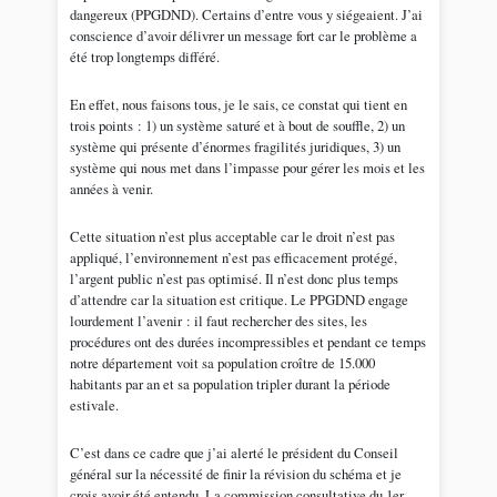
dangereux (PPGDND). Certains d’entre vous y siégeaient. J’ai
conscience d’avoir délivrer un message fort car le problème a
été trop longtemps différé.
En effet, nous faisons tous, je le sais, ce constat qui tient en
trois points : 1) un système saturé et à bout de souffle, 2) un
système qui présente d’énormes fragilités juridiques, 3) un
système qui nous met dans l’impasse pour gérer les mois et les
années à venir.
Cette situation n’est plus acceptable car le droit n’est pas
appliqué, l’environnement n’est pas efficacement protégé,
l’argent public n’est pas optimisé. Il n’est donc plus temps
d’attendre car la situation est critique. Le PPGDND engage
lourdement l’avenir : il faut rechercher des sites, les
procédures ont des durées incompressibles et pendant ce temps
notre département voit sa population croître de 15.000
habitants par an et sa population tripler durant la période
estivale.
C’est dans ce cadre que j’ai alerté le président du Conseil
général sur la nécessité de finir la révision du schéma et je
crois avoir été entendu. La commission consultative du 1er