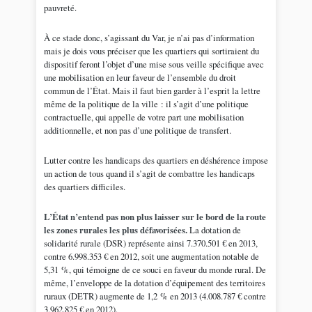
pauvreté.
À ce stade donc, s’agissant du Var, je n’ai pas d’information
mais je dois vous préciser que les quartiers qui sortiraient du
dispositif feront l’objet d’une mise sous veille spécifique avec
une mobilisation en leur faveur de l’ensemble du droit
commun de l’État. Mais il faut bien garder à l’esprit la lettre
même de la politique de la ville : il s’agit d’une politique
contractuelle, qui appelle de votre part une mobilisation
additionnelle, et non pas d’une politique de transfert.
Lutter contre les handicaps des quartiers en déshérence impose
un action de tous quand il s’agit de combattre les handicaps
des quartiers difficiles.
L’État n’entend pas non plus laisser sur le bord de la route
les zones rurales les plus défavorisées.
La dotation de
solidarité rurale (DSR) représente ainsi 7.370.501 € en 2013,
contre 6.998.353 € en 2012, soit une augmentation notable de
5,31 %, qui témoigne de ce souci en faveur du monde rural. De
même, l’enveloppe de la dotation d’équipement des territoires
ruraux (DETR) augmente de 1,2 % en 2013 (4.008.787 € contre
3.962.825 € en 2012).