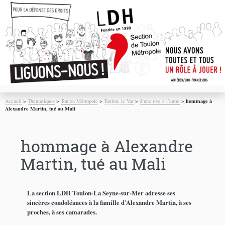
Accueil
>
Thématiques
>
Toulon Métropole
>
Toulon, le Var
>
d’une rive à l’autre
>
hommage à
Alexandre Martin, tué au Mali
hommage à Alexandre
Martin, tué au Mali
La section LDH Toulon-La Seyne-sur-Mer adresse ses
sincères condoléances à la famille d’Alexandre Martin, à ses
proches, à ses camarades.