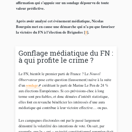
affirmation qui s’appuie sur un sondage dépourvu de toute
valeur prédictive.
Après avoir analysé cet événement médiatique, Nicolas
Bourgoin met en cause une démarche qui n’a pu que favoriser
la victoire du FN à l’élection de Brignoles
[
1
]
.
Gonflage médiatique du FN :
à qui profite le crime ?
Le FN, bientôt le premier parti de France ? Le
Nouvel
Observateur
pose cette question (faussement) naïve à la suite
d’un
sondage
créditant le parti de Marine Le Pen de 24 %
aux élections Européennes. Si ces prévisions-choc à long
terme sont peu fiables, et donc dénuées d’intérêt statistique,
elles font en revanche bénéficier les intéressés d’une aura
médiatique qui contribue à leur victoire effective… ou pas.
Les campagnes électorales ont par le passé largement
démontré la volatilité des intentions de vote. On sait, par
exemple, que le « oui » au traité constitutionnel européen était