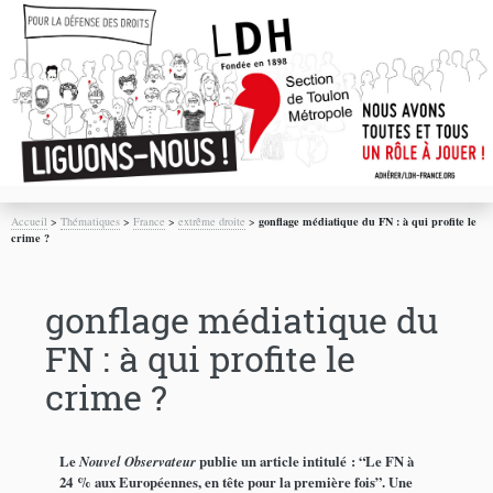
Accueil
>
Thématiques
>
France
>
extrême droite
>
gonflage médiatique du FN : à qui profite le
crime ?
gonflage médiatique du
FN : à qui profite le
crime ?
Le
Nouvel Observateur
publie un article intitulé : “Le FN à
24 % aux Européennes, en tête pour la première fois”. Une