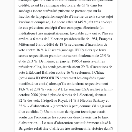
crédité, avant la campagne électorale, de 65 % dans les
sondages (score surévalué puisque ne portant que sur la
fraction de la population capable d’émettre un avis sur ce sujet
forcément complexe). Le score effectif (45 %) fut très en-deça
de ces prévisions en dépit d’une campagne électorale (et
médiatique) très majoritairement favorable au « oui ». Plus en
arrière, à 6 mois de l’élection présidentielle de 1981, François
Mitterrand était crédité de 18 % seulement d’intentions de
vote contre 36 % à Giscard (sondage IFOP) alors que leurs
scores respectifs au premier tour seront finalement de 25,9 %
et de 28,3 %. De même, en janvier 1995, 4 mois avant les
présidentielles, les sondages attribuaient 29 % d’intentions de
vote à Edouard Balladur contre 16 % seulement à Chirac
(prévisions IFOP/SOFRES concernant les enquêtés ayant
manifesté un choix) alors qu’ils obtiendront respectivement
18,6 % et 20,8 % (voir
ici
). Le sondage CSA réalisé à la mi-
octobre 2006 (donc à plus de 6 mois de l’élection), donnait
32 % des voix à Ségolène Royal, 31 % à Nicolas Sarkozy et
32 % « d’abstention » (comptées à part, comme s’il s’agissait
d’un candidat !). Un minimum de rigueur technique aurait
voulu que l’on corrige les scores des deux favoris par le taux
d’abstention… Le taux d’abstention particulièrement élevé à
Brignoles relativise d’ailleurs très nettement la victoire du FN