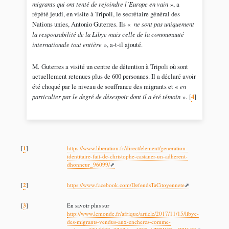
migrants qui ont tenté de rejoindre l’Europe en vain
», a
répété jeudi, en visite à Tripoli, le secrétaire général des
Nations unies, Antonio Guterres. Ils «
ne sont pas uniquement
la responsabilité de la Libye mais celle de la communauté
internationale tout entière
», a-t-il ajouté.
M. Guterres a visité un centre de détention à Tripoli où sont
actuellement retenues plus de 600 personnes. Il a déclaré avoir
été choqué par le niveau de souffrance des migrants et «
en
particulier par le degré de désespoir dont il a été témoin
».
[
4
]
1
[
]
https://www.liberation.fr/direct/element/generation-
identitaire-fait-de-christophe-castaner-un-adherent-
dhonneur_96099/
2
[
]
https://www.facebook.com/DefendsTaCitoyennete
3
[
]
En savoir plus sur
http://www.lemonde.fr/afrique/article/2017/11/15/libye-
des-migrants-vendus-aux-encheres-comme-