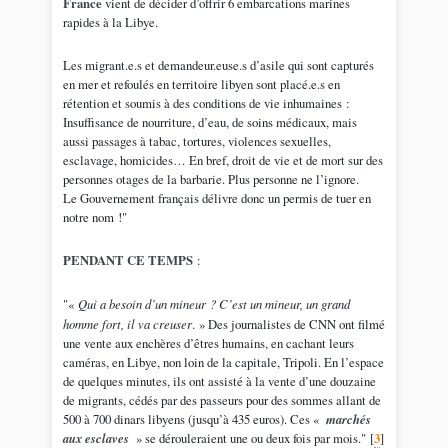
France
vient de décider d’offrir 6 embarcations marines
rapides à la Libye.
Les migrant.e.s et demandeur.euse.s d’asile qui sont capturés
en mer et refoulés en territoire libyen sont placé.e.s en
rétention et soumis à des conditions de vie inhumaines :
Insuffisance de nourriture, d’eau, de soins médicaux, mais
aussi passages à tabac, tortures, violences sexuelles,
esclavage, homicides… En bref, droit de vie et de mort sur des
personnes otages de la barbarie. Plus personne ne l’ignore.
Le Gouvernement français délivre donc un permis de tuer en
notre nom !"
PENDANT CE TEMPS
:
"«
Qui a besoin d’un mineur ? C’est un mineur, un grand
homme fort, il va creuser
. » Des journalistes de CNN ont filmé
une vente aux enchères d’êtres humains, en cachant leurs
caméras, en Libye, non loin de la capitale, Tripoli. En l’espace
de quelques minutes, ils ont assisté à la vente d’une douzaine
de migrants, cédés par des passeurs pour des sommes allant de
500 à 700 dinars libyens (jusqu’à 435 euros). Ces «
marchés
aux esclaves
» se dérouleraient une ou deux fois par mois."
[
3
]