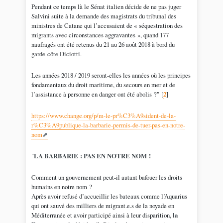
Pendant ce temps là le Sénat italien décide de ne pas juger
Salvini suite à la demande des magistrats du tribunal des
ministres de Catane qui l’accusaient de « séquestration des
migrants avec circonstances aggravantes », quand 177
naufragés ont été retenus du 21 au 26 août 2018 à bord du
garde-côte Diciotti.
Les années 2018 / 2019 seront-elles les années où les principes
fondamentaux du droit maritime, du secours en mer et de
l’assistance à personne en danger ont été abolis ?"
[
2
]
https://www.change.org/p/m-le-pr%C3%A9sident-de-la-
r%C3%A9publique-la-barbarie-permis-de-tuer-pas-en-notre-
nom
"
LA BARBARIE : PAS EN NOTRE NOM !
Comment un gouvernement peut-il autant bafouer les droits
humains en notre nom ?
Après avoir refusé d’accueillir les bateaux comme l’Aquarius
qui ont sauvé des milliers de migrant.e.s de la noyade en
Méditerranée et avoir participé ainsi à leur disparition,
la