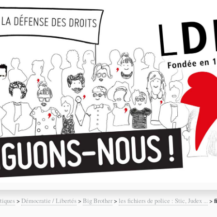
tiques
>
Démocratie / Libertés
>
Big Brother
>
les fichiers de police : Stic, Judex ...
>
f