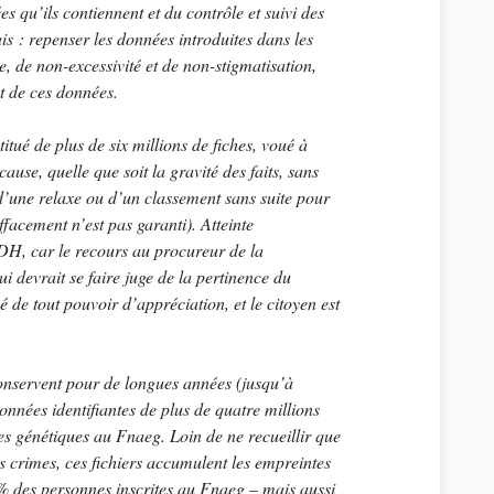
s qu’ils contiennent et du contrôle et suivi des
is : repenser les données introduites dans les
e, de non-excessivité et de non-stigmatisation,
t de ces données.
titué de plus de six millions de fiches, voué à
ause, quelle que soit la gravité des faits, sans
d’une relaxe ou d’un classement sans suite pour
facement n’est pas garanti). Atteinte
EDH, car le recours au procureur de la
ui devrait se faire juge de la pertinence du
vé de tout pouvoir d’appréciation, et le citoyen est
 conservent pour de longues années (jusqu’à
onnées identifiantes de plus de quatre millions
es génétiques au Fnaeg. Loin de ne recueillir que
 crimes, ces fichiers accumulent les empreintes
 des personnes inscrites au Fnaeg – mais aussi