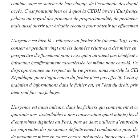
continu, sans se soucier de leur champ, de l’exactitude des donnée
accès. C’est pourtant bien ce à quoi la CEDH invite l’Etat frança
fichiers au regard des principes de proportionnalité, de pertinenc
mais aussi ouvrir un véritable recours pour obtenir un effacemen
L’urgence est bien là : réformer un fichier Stic (devenu Taj), cons
conserver pendant vingt ans les données relatives à des mises en c
perspective d’effacement pour ceux qui n’auraient pas bénéficié 
infraction insuffisamment caractérisée (et même pour ceux-là, l’ef
disproportionnée au respect de la vie privée, nous martèle la C
République pour l’effacement du fichier n’est pas effectif. Celui q
maintien d’informations dans le fichier est, en l’état du droit, pri
bien seul face au fichage.
L’urgence est aussi ailleurs, dans les fichiers qui contiennent et
quarante ans, assimilables à une conservation quasi infinie) les d
d’empreintes digitales au Faed, plus de deux millions d’empreint
les empreintes des personnes définitivement condamnées pour des
de personnes mises en cause encore présumées innocentes – 80 %