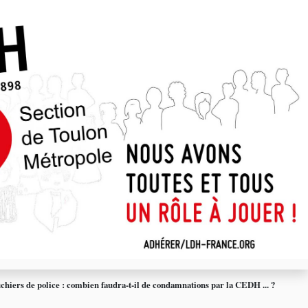
ichiers de police : combien faudra-t-il de condamnations par la CEDH ... ?