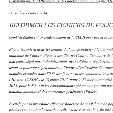
Communiqué de l’Observatoire des libertés et du numérique (O
Paris, le 6 octobre 2014
REFORMER LES FICHIERS DE POLICE :
Combien faudra-t-il de condamnations de la CEDH pour que la France r
Rien n’ébranlera donc les tenants du fichage policier ! Ni les mu
nationale de l’informatique et des libertés (Cnil) à l’encontre de
tout cadre légal par l’administration, avant d’être « régularisés 
temps et pourtant si peu fiables, à l’image d’un Système de traite
données erronées dans 80 % des fiches ; ni les condamnations d
l’Homme (CEDH), le 18 juillet 2013, pour le Fichier automatisé 
2014, pour le Stic ; ni les condamnations qui ne manqueront pas 
national automatisé des empreintes génétiques (Fnaeg).
Aveuglé par la prétendue efficacité policière de ces fichiers de
prédécesseurs – fait la sourde oreille : il ne voit que la « finalit