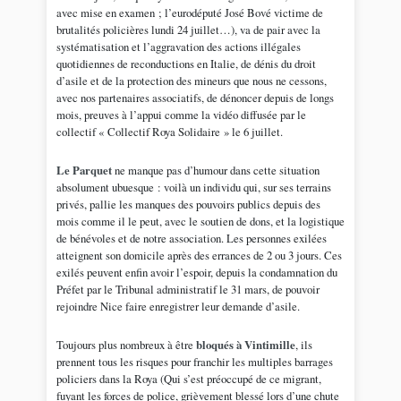
avec mise en examen ; l’eurodéputé José Bové victime de
brutalités policières lundi 24 juillet…), va de pair avec la
systématisation et l’aggravation des actions illégales
quotidiennes de reconductions en Italie, de dénis du droit
d’asile et de la protection des mineurs que nous ne cessons,
avec nos partenaires associatifs, de dénoncer depuis de longs
mois, preuves à l’appui comme la vidéo diffusée par le
collectif « Collectif Roya Solidaire » le 6 juillet.
Le Parquet
ne manque pas d’humour dans cette situation
absolument ubuesque : voilà un individu qui, sur ses terrains
privés, pallie les manques des pouvoirs publics depuis des
mois comme il le peut, avec le soutien de dons, et la logistique
de bénévoles et de notre association. Les personnes exilées
atteignent son domicile après des errances de 2 ou 3 jours. Ces
exilés peuvent enfin avoir l’espoir, depuis la condamnation du
Préfet par le Tribunal administratif le 31 mars, de pouvoir
rejoindre Nice faire enregistrer leur demande d’asile.
Toujours plus nombreux à être
bloqués à Vintimille
, ils
prennent tous les risques pour franchir les multiples barrages
policiers dans la Roya (Qui s’est préoccupé de ce migrant,
fuyant les forces de police, grièvement blessé lors d’une chute