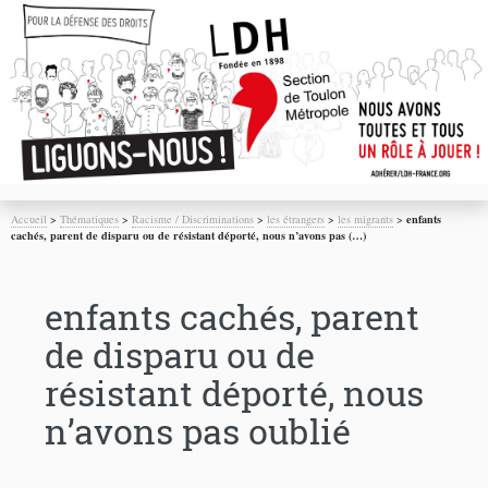
Accueil
>
Thématiques
>
Racisme / Discriminations
>
les étrangers
>
les migrants
>
enfants
cachés, parent de disparu ou de résistant déporté, nous n’avons pas (…)
enfants cachés, parent
de disparu ou de
résistant déporté, nous
n’avons pas oublié