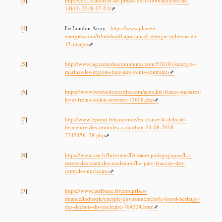
3
[
]
http://ccfa.fr/analyse-de-presse-de-14h00/analyses-de-
14h00-2018-07-03/
4
[
]
Le London Array -
https://www.planete-
energies.com/fr/medias/diaporamas/l-energie-eolienne-en-
15-images
5
[
]
http://www.lagazettedescommunes.com/578181/energies-
marines-les-regions-face-aux-vents-contraires
6
[
]
https://www.boursedescredits.com/actualite-france-mesures-
lever-freins-eolien-terrestre-13608.php
7
[
]
http://www.lepoint.fr/economie/en-france-la-delicate-
fermeture-des-centrales-a-charbon-24-08-2018-
2245459_28.php
8
[
]
https://www.asn.fr/Informer/Dossiers-pedagogiques/La-
surete-des-centrales-nucleaires/Le-parc-francais-des-
centrales-nucleaires
9
[
]
https://www.latribune.fr/entreprises-
finance/industrie/energie-environnement/le-lourd-heritage-
des-dechets-du-nucleaire-784334.html