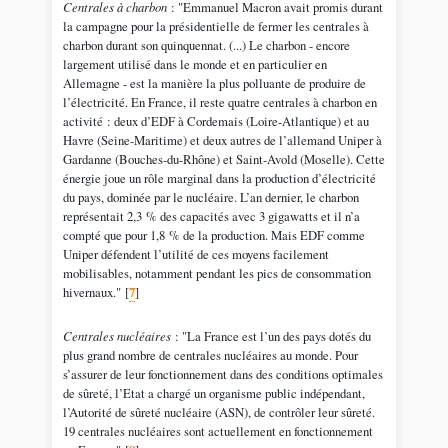
Centrales à charbon
: "Emmanuel Macron avait promis durant
la campagne pour la présidentielle de fermer les centrales à
charbon durant son quinquennat. (...) Le charbon - encore
largement utilisé dans le monde et en particulier en
Allemagne - est la manière la plus polluante de produire de
l’électricité. En France, il reste quatre centrales à charbon en
activité : deux d’EDF à Cordemais (Loire-Atlantique) et au
Havre (Seine-Maritime) et deux autres de l’allemand Uniper à
Gardanne (Bouches-du-Rhône) et Saint-Avold (Moselle). Cette
énergie joue un rôle marginal dans la production d’électricité
du pays, dominée par le nucléaire. L’an dernier, le charbon
représentait 2,3 % des capacités avec 3 gigawatts et il n’a
compté que pour 1,8 % de la production. Mais EDF comme
Uniper défendent l’utilité de ces moyens facilement
mobilisables, notamment pendant les pics de consommation
hivernaux."
[
7
]
Centrales nucléaires
: "La France est l’un des pays dotés du
plus grand nombre de centrales nucléaires au monde. Pour
s’assurer de leur fonctionnement dans des conditions optimales
de sûreté, l’Etat a chargé un organisme public indépendant,
l’Autorité de sûreté nucléaire (ASN), de contrôler leur sûreté.
19 centrales nucléaires sont actuellement en fonctionnement