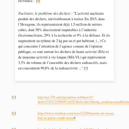
en France."
[
8
]
Nucléaire, le problème des déchets
: "L’activité nucléaire
produit des déchets, inévitablement à traiter. En 2015, dans
l’Hexagone, ils représentaient déjà 1,5 million de mètres
cubes, dont 58% directement imputables à l’industrie
électronucléaire, 29% à la recherche et 9% à la défense. Et ils
augmentent au rythme de 2 kg par an et par habitant. (...) Ce
qui concentre l’attention de l’agence comme de l’opinion
publique, ce sont surtout les déchets de haute activité (HA) et
de moyenne activité à vie longue (MA-VL) qui représentent
3,3% du volume de l’ensemble des déchets radioactifs, mais
en concentrent 99,8% de la radioactivité ..."
[
9
]
1
[
]
http://act.350.org/signup/rise-webinar-fr/?
akid=47439.2508049.fzI2I7&rd=1&t=8&utm_medium=email&utm_s
2
[
]
https://www.ostadium.com/news/1229/batteries-de-nissan-
leaf-au-johan-cruijff-arena