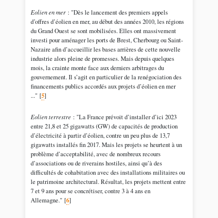
Eolien en mer
: "Dès le lancement des premiers appels
d’offres d’éolien en mer, au début des années 2010, les régions
du Grand Ouest se sont mobilisées. Elles ont massivement
investi pour aménager les ports de Brest, Cherbourg ou Saint-
Nazaire afin d’accueillir les bases arrières de cette nouvelle
industrie alors pleine de promesses. Mais depuis quelques
mois, la crainte monte face aux derniers arbitrages du
gouvernement. Il s’agit en particulier de la renégociation des
financements publics accordés aux projets d’éolien en mer
..."
[
5
]
Eolien terrestre
: "La France prévoit d’installer d’ici 2023
entre 21,8 et 25 gigawatts (GW) de capacités de production
d’électricité à partir d’éolien, contre un peu plus de 13,7
gigawatts installés fin 2017. Mais les projets se heurtent à un
problème d’acceptabilité, avec de nombreux recours
d’associations ou de riverains hostiles, ainsi qu’à des
difficultés de cohabitation avec des installations militaires ou
le patrimoine architectural. Résultat, les projets mettent entre
7 et 9 ans pour se concrétiser, contre 3 à 4 ans en
Allemagne."
[
6
]