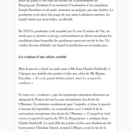
placé en garde à vue dans les locaux de la gendarmerie de
Draguignan. Profitant d’un moment d’inattention d’un enquêteur,
Joseph Guerdner avait sauté, menottes au poignet, par une fenêtre. Le
gendarme avait alors fait usage de son arme à plusieurs reprises. Le
fugitif atteint par trois balles, est décédé.
En 2010 le gendarme a été acquitté par la cour d’assises du Var, au
motif que ce dernier avait agi conformément au décret encadrant les
conditions dans lesquelles les gendarmes peuvent ouvrir le feu. Un
verdict devenu définitif, sur lequel la juridiction ne reviendra pas.
Les coulisses d’une affaire sensible
Mais le procès a laissé un goût amer à Me Jean-Claude Guidicelli, à
l’époque aux intérêts des parties civiles aux côtés de Me Régine
Ciccolini. «
Il y a le grand théâtre pénal, mais il y a aussi les
coulisses
»
Ce sont ces « coulisses » que les requérants entendent dénoncer en
attaquant la France devant la cour européenne des droits de
l’Homme. Ces derniers soutiennent que l’enquête, et donc le procès
n’ont pas été équitables, en contradiction avec l’article 6 de la
convention européenne des droits de l’Homme. «
L’enquêteur était
connu et apprécié auprès du TGI de Draguignan
» souligne Jean-
Claude Guidicelli. Le seul allié des parties civiles aura finalement été
le procureur Christian Girard, nommé à Meaux avant la fin de la