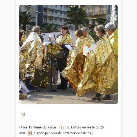
[
6
]
(Voir
Tribune
du 7 mai
[
7
]
et la
Lettre ouverte
du 25
avril
[
8
]
, signée par plus de cent personnalités.)