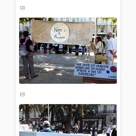
[
2
]
[
3
]