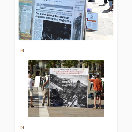
[
4
]
[
5
]