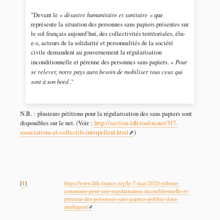
"Devant le «
désastre humanitaire et sanitaire
» que
représente la situation des personnes sans papiers présentes sur
le sol français aujourd’hui, des collectivités territoriales, élu-
e-s, acteurs de la solidarité et personnalités de la société
civile demandent au gouvernement la régularisation
inconditionnelle et pérenne des personnes sans papiers. «
Pour
se relever, notre pays aura besoin de mobiliser tous ceux qui
sont à son bord
."
N.B. : plusieurs pétitions pour la régularisation des sans papiers sont
disponibles sur le net. (Voir :
http://section-ldh-toulon.net/317-
associations-et-collectifs-interpellent.html
)
1
[
]
https://www.ldh-france.org/le-7-mai-2020-tribune-
commune-pour-une-regularisation-inconditionnelle-et-
perenne-des-personnes-sans-papiers-publiee-dans-
mediapart/