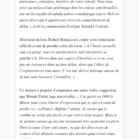
partisanes, contraires, hostiles, de votre travail. Vous nous
jetez au milieu d’une polémique dont les enjeux sont brouillés
par un incroyable brouhaha politico-médiatique (sur le Web en
particulier) qui n’apporterait rien à la compréhension du
débat
», écrit la commissaire Evelyne Artaud à l’artiste.
Directeur du lieu, Robert Bonnacorsi confie avoir mûrement
réfléchi avant de prendre cette décision. «
A l’heure actuelle,
tout est piégé, tout est surinterprété, mal interprété,
se
justifie-t-il.
On est dans une espèce d’hystérie et je ne veux
pas me retrouver dans un faux débat, alors que l’objet de
l’exposition est tout autre. C’est une dérive poétique autour de
la nuit sans lien avec l’actualité.
»
Ce dernier a proposé d’emprunter une autre vidéo, suggestion
que Mounir Fatmi juge irrecevable. «
J’ai quitté en 1999 le
Maroc pour cette liberté d’expression que je suis en train de
perdre ici, en France,
déplore l’artiste.
Je savais que le
combat ne serait pas facile et que rien n’était acquis. Mais je
ne pensais jamais qu’un jour on pouvait être assassiné en plein
Paris à cause d’une caricature, ou que des directeurs de
centres d’art allaient censurer des artistes pour éviter toute