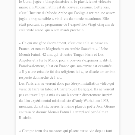
le Coran jugée « blasphématoire », le plasticien et vidéaste
marocain Mounir Fatmi est de nouveau censuré. Cette fois,
c’est l’Institut du Monde Arabe qui l’oblige à retirer une œuvre
jugée « trop sensible » vis-à-vis du monde musulman. Elle
était pourtant au programme de l’exposition Vingt-cinq ans de
créativité arabe, qui ouvre mardi prochain.
« Ce qui me gêne énormément, c’est que cela se passe en
France, et non au Maghreb ou en Arabie Saoudite », lâche
Mounir Fatmi, 42 ans, qui vit entre Tanger, Paris et Los
Angeles et a fui le Maroc pour « pouvoir s’exprimer », dit-il.
Paradoxalement, c’est en France que son œuvre est censurée.
« Il y a une crise de foi des religieux ici », se désole cet artiste
respecté du marché de l’art.
Les Parisiens ne verront donc pas
Sleep
, installation vidéo qui
vient de faire un tabac à Charleroi, en Belgique. Ils ne verront
pas ce travail qui a mis six ans à aboutir, directement inspiré
du film expérimental minimaliste d’Andy Warhol, en 1963,
montrant durant six heures le même plan du poète John Giorno
en train de dormir. Mounir Fatmi l’a remplacé par Salman
Rushdie.
« Compte tenu des menaces qui pèsent sur sa vie depuis tant