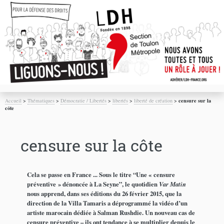
Accueil
>
Thématiques
>
Démocratie / Libertés
>
libertés
>
liberté de création
>
censure sur la
côte
censure sur la côte
Cela se passe en France ... Sous le titre “Une « censure
préventive » dénoncée à La Seyne”, le quotidien
Var Matin
nous apprend, dans ses éditions du 26 février 2015, que la
direction de la Villa Tamaris a déprogrammé la vidéo d’un
artiste marocain dédiée à Salman Rushdie. Un nouveau cas de
censure préventive – ils ont tendance à se multiplier depuis le