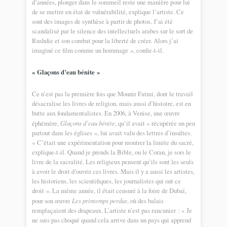
d’années, plonger dans le sommeil reste une manière pour lui
de se mettre en état de vulnérabilité, explique l’artiste. Ce
sont des images de synthèse à partir de photos. J’ai été
scandalisé par le silence des intellectuels arabes sur le sort de
Rushdie et son combat pour la liberté de créer. Alors j’ai
imaginé ce film comme un hommage », confie-t-il.
« Glaçons d’eau bénite »
Ce n’est pas la première fois que Mounir Fatmi, dont le travail
désacralise les livres de religion, mais aussi d’histoire, est en
butte aux fondamentalistes. En 2006, à Venise, une œuvre
éphémère,
Glaçons d’eau bénite
, qu’il avait « récupérée un peu
partout dans les églises », lui avait valu des lettres d’insultes.
« C’était une expérimentation pour montrer la limite du sacré,
explique-t-il. Quand je prends la Bible, ou le Coran, je sors le
livre de la sacralité. Les religieux pensent qu’ils sont les seuls
à avoir le droit d’ouvrir ces livres. Mais il y a aussi les artistes,
les historiens, les scientifiques, les journalistes qui ont ce
droit ». La même année, il était censuré à la foire de Dubaï,
pour son œuvre
Les printemps perdus
, où des balais
remplaçaient des drapeaux. L’artiste n’est pas rancunier : « Je
ne suis pas choqué quand cela arrive dans un pays qui apprend