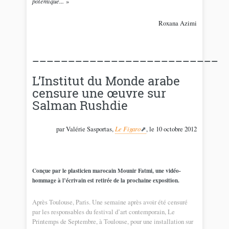
polémique...
»
Roxana Azimi
__________________________
L’Institut du Monde arabe
censure une œuvre sur
Salman Rushdie
par Valérie Sasportas,
Le Figaro
, le 10 octobre 2012
Conçue par le plasticien marocain Mounir Fatmi, une vidéo-
hommage à l’écrivain est retirée de la prochaine exposition.
Après Toulouse, Paris. Une semaine après avoir été censuré
par les responsables du festival d’art contemporain, Le
Printemps de Septembre, à Toulouse, pour une installation sur