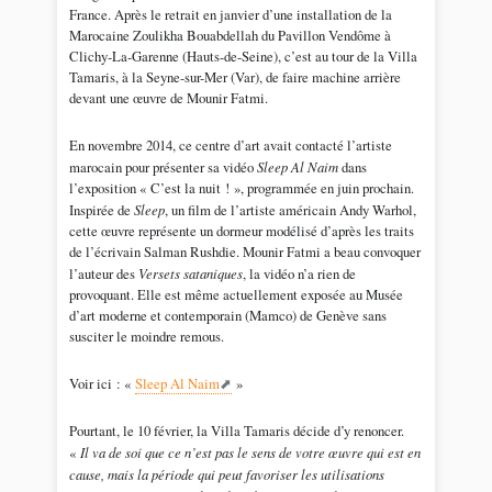
France. Après le retrait en janvier d’une installation de la
Marocaine Zoulikha Bouabdellah du Pavillon Vendôme à
Clichy-La-Garenne (Hauts-de-Seine), c’est au tour de la Villa
Tamaris, à la Seyne-sur-Mer (Var), de faire machine arrière
devant une œuvre de Mounir Fatmi.
En novembre 2014, ce centre d’art avait contacté l’artiste
marocain pour présenter sa vidéo
Sleep Al Naim
dans
l’exposition « C’est la nuit ! », programmée en juin prochain.
Inspirée de
Sleep
, un film de l’artiste américain Andy Warhol,
cette œuvre représente un dormeur modélisé d’après les traits
de l’écrivain Salman Rushdie. Mounir Fatmi a beau convoquer
l’auteur des
Versets sataniques
, la vidéo n’a rien de
provoquant. Elle est même actuellement exposée au Musée
d’art moderne et contemporain (Mamco) de Genève sans
susciter le moindre remous.
Voir ici : «
Sleep Al Naim
»
Pourtant, le 10 février, la Villa Tamaris décide d’y renoncer.
«
Il va de soi que ce n’est pas le sens de votre œuvre qui est en
cause, mais la période qui peut favoriser les utilisations