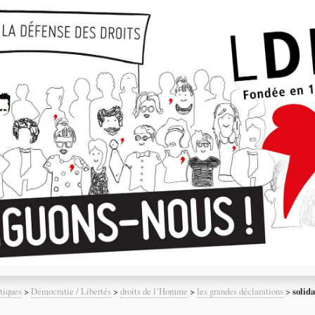
tiques
>
Démocratie / Libertés
>
droits de l’Homme
>
les grandes déclarations
>
solid