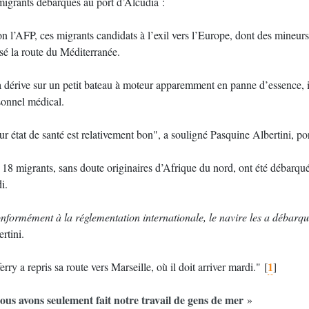
migrants débarqués au port d’Alcudia :
n l’AFP, ces migrants candidats à l’exil vers l’Europe, dont des mineurs,
sé la route du Méditerranée.
 dérive sur un petit bateau à moteur apparemment en panne d’essence, ils
sonnel médical.
r état de santé est relativement bon", a souligné Pasquine Albertini, p
 18 migrants, sans doute originaires d’Afrique du nord, ont été débarqué
i.
nformément à la réglementation internationale, le navire les a débarqué
rtini.
1
erry a repris sa route vers Marseille, où il doit arriver mardi."
[
]
ous avons seulement fait notre travail de gens de mer
»