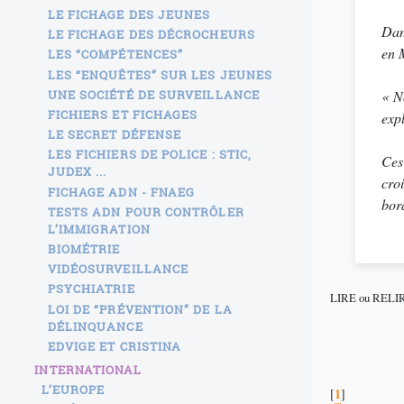
LE FICHAGE DES JEUNES
Dan
LE FICHAGE DES DÉCROCHEURS
en 
LES “COMPÉTENCES”
LES “ENQUÊTES” SUR LES JEUNES
UNE SOCIÉTÉ DE SURVEILLANCE
«
N
FICHIERS ET FICHAGES
exp
LE SECRET DÉFENSE
LES FICHIERS DE POLICE : STIC,
Ces 
JUDEX ...
cro
FICHAGE ADN - FNAEG
bor
TESTS ADN POUR CONTRÔLER
L’IMMIGRATION
BIOMÉTRIE
VIDÉOSURVEILLANCE
PSYCHIATRIE
LIRE ou RELI
LOI DE “PRÉVENTION” DE LA
DÉLINQUANCE
EDVIGE ET CRISTINA
INTERNATIONAL
L’EUROPE
1
[
]