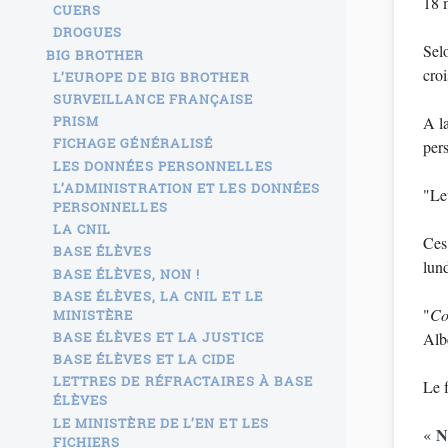
18 
CUERS
DROGUES
Selo
BIG BROTHER
croi
L’EUROPE DE BIG BROTHER
SURVEILLANCE FRANÇAISE
PRISM
A la
FICHAGE GÉNÉRALISÉ
per
LES DONNÉES PERSONNELLES
L’ADMINISTRATION ET LES DONNÉES
"Leu
PERSONNELLES
LA CNIL
Ces
BASE ÉLÈVES
lund
BASE ÉLÈVES, NON !
BASE ÉLÈVES, LA CNIL ET LE
"
Co
MINISTÈRE
BASE ÉLÈVES ET LA JUSTICE
Albe
BASE ÉLÈVES ET LA CIDE
LETTRES DE RÉFRACTAIRES À BASE
Le f
ÉLÈVES
LE MINISTÈRE DE L’EN ET LES
N
«
FICHIERS