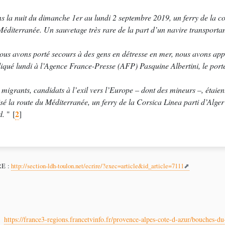
s la nuit du dimanche 1er au lundi 2 septembre 2019, un ferry de la c
Méditerranée. Un sauvetage très rare de la part d’un navire transportan
ous avons porté secours à des gens en détresse en mer, nous avons appli
liqué lundi à l’Agence France-Presse (AFP) Pasquine Albertini, le por
migrants, candidats à l’exil vers l’Europe – dont des mineurs –, étaien
isé la route du Méditerranée, un ferry de la Corsica Linea parti d’Alg
2
d.
"
[
]
RE :
http://section-ldh-toulon.net/ecrire/?exec=article&id_article=7111
https://france3-regions.francetvinfo.fr/provence-alpes-cote-d-azur/bouches-du