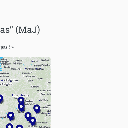
pas” (MaJ)
 pas ! »