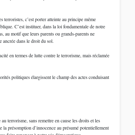
…
s terroristes, c’est porter atteinte au principe même
ublique. C’est instituer, dans la loi fondamentale de notre
ns, au motif que leurs parents ou grands-parents ne
se ancrée dans le droit du sol.
acité en termes de lutte contre le terrorisme, mais réclamée
jorités politiques élargissent le champ des actes conduisant
 au terrorisme, sans remettre en cause les droits et les
e de la présomption d’innocence au présumé potentiellement
ous faire renoncer à notre vie démocratique.