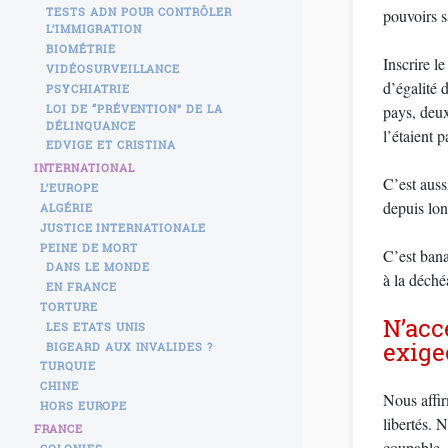
TESTS ADN POUR CONTRÔLER
pouvoirs s
L’IMMIGRATION
BIOMÉTRIE
Inscrire l
VIDÉOSURVEILLANCE
d’égalité 
PSYCHIATRIE
LOI DE “PRÉVENTION” DE LA
pays, deux
DÉLINQUANCE
l’étaient 
EDVIGE ET CRISTINA
INTERNATIONAL
C’est auss
L’EUROPE
depuis lon
ALGÉRIE
JUSTICE INTERNATIONALE
PEINE DE MORT
C’est bana
DANS LE MONDE
à la déché
EN FRANCE
TORTURE
N’acc
LES ETATS UNIS
exigeo
BIGEARD AUX INVALIDES ?
TURQUIE
CHINE
Nous affir
HORS EUROPE
libertés. 
FRANCE
coupable. 