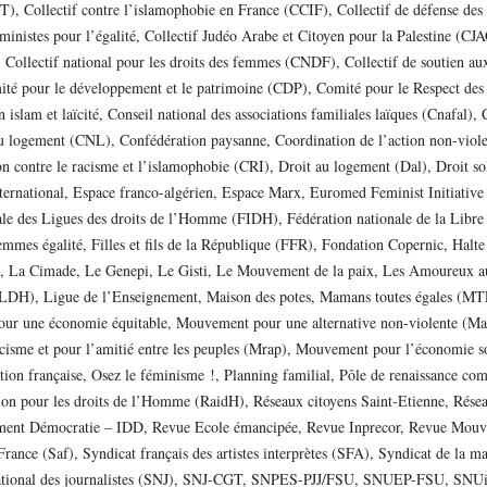
, Collectif contre l’islamophobie en France (CCIF), Collectif de défense des
éministes pour l’égalité, Collectif Judéo Arabe et Citoyen pour la Palestine (CJ
, Collectif national pour les droits des femmes (CNDF), Collectif de soutien au
mité pour le développement et le patrimoine (CDP), Comité pour le Respect de
islam et laïcité, Conseil national des associations familiales laïques (Cnafal)
u logement (CNL), Confédération paysanne, Coordination de l’action non-viole
n contre le racisme et l’islamophobie (CRI), Droit au logement (Dal), Droit 
ernational, Espace franco-algérien, Espace Marx, Euromed Feminist Initiative
ale des Ligues des droits de l’Homme (FIDH), Fédération nationale de la Libre 
mes égalité, Filles et fils de la République (FFR), Fondation Copernic, Halte
 , La Cimade, Le Genepi, Le Gisti, Le Mouvement de la paix, Les Amoureux au 
DH), Ligue de l’Enseignement, Maison des potes, Mamans toutes égales (MTE
our une économie équitable, Mouvement pour une alternative non-violente (
acisme et pour l’amitié entre les peuples (Mrap), Mouvement pour l’économie so
tion française, Osez le féminisme !, Planning familial, Pôle de renaissance c
ion pour les droits de l’Homme (RaidH), Réseaux citoyens Saint-Etienne, Rése
ent Démocratie – IDD, Revue Ecole émancipée, Revue Inprecor, Revue Mouve
France (Saf), Syndicat français des artistes interprètes (SFA), Syndicat de la
ational des journalistes (SNJ), SNJ-CGT, SNPES-PJJ/FSU, SNUEP-FSU, SNUi