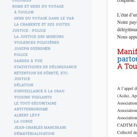
COLONIES
ROMS ET GENS DU VOYAGE
À TOULON
L’état d’u
GENS DU VOYAGE DANS LE VAR
Notre pays
LA CHABERTE ET SES SUITES
délégitima
JUSTICE - POLICE
Nous appel
LA JUSTICE DES MINEURS
VIOLENCES POLICIÈRES
JOSEPH GUERDNER
Manif
POLICE
parto
GARDES À VUE
STATISTIQUES DE DÉLINQUANCE
RÉTENTION DE SÛRETÉ, ETC.
JUSTICE
DÉLATION
A l’appel 
SURVEILLANCE À LA CRAU
(Acda), Ape
VOISINS VIGILANTS
Association
LE TOUT-SÉCURITAIRE
ANTITERRORISME
Associatio
ALBERT LÉVY
Association
LA CORSE
CADTM Fran
JEAN-CHARLES MARCHIANI
Collectif d
DÉMATÉRIALISATION