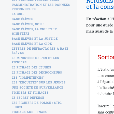
Refusons 
et la cons
L’ADMINISTRATION ET LES DONNÉES
PERSONNELLES
LA CNIL
En réaction à l’
BASE ÉLÈVES
pour une durée d
BASE ÉLÈVES, NON !
BASE ÉLÈVES, LA CNIL ET LE
mais aussi de la
MINISTÈRE
BASE ÉLÈVES ET LA JUSTICE
BASE ÉLÈVES ET LA CIDE
LETTRES DE RÉFRACTAIRES À BASE
ÉLÈVES
Sorto
LE MINISTÈRE DE L’EN ET LES
FICHIERS
LE FICHAGE DES JEUNES
L’état d’u
LE FICHAGE DES DÉCROCHEURS
intervenue
LES “COMPÉTENCES”
à l’égard 
LES “ENQUÊTES” SUR LES JEUNES
l’efficaci
UNE SOCIÉTÉ DE SURVEILLANCE
FICHIERS ET FICHAGES
judiciaire
LE SECRET DÉFENSE
LES FICHIERS DE POLICE : STIC,
Inscrire l
JUDEX ...
sans contr
FICHAGE ADN - FNAEG