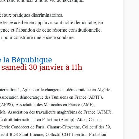
t aux pratiques discriminatoires.
 de les exacerber en appauvrissant notre démocratie, en
gence et l’abandon de cette réforme constitutionnelle.
r pour construire une société solidaire.
de la République
A Toulon, rassemblement place de la Liberté, samedi 30 janvier à 11h
ternational, Agir pour le changement démocratique en Algérie
, Association démocratique des Tunisiens en France (ADTF),
té (AFPS), Association des Marocains en France (AMF),
M), Association des travailleurs maghrébins de France (ATMF),
u droit international en Palestine (Aurdip), Attac, Cadac,
rcle Condorcet de Paris, Clamart-Citoyenne, Collectif des 39,
ollectif BDS Saint-Etienne, Collectif CGT Insertion-Probation