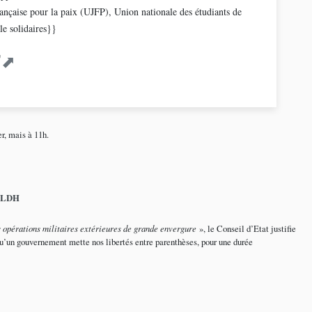
çaise pour la paix (UJFP), Union nationale des étudiants de
le solidaires}}
"
r, mais à 11h.
e la LDH
s opérations militaires extérieures de grande envergure
», le Conseil d’Etat justifie
 qu’un gouvernement mette nos libertés entre parenthèses, pour une durée