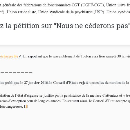
 générale des fédérations de fonctionnaires CGT (UGFF-CGT), Union juive fran
f), Union rationaliste, Union syndicale de la psychiatrie (USP), Union syndica
z la pétition sur “Nous ne céderons pas
léchargeable
. En rappelant que le rassemblement de Toulon aura lieu samedi 30 janvie
_________
Dans une décision rendue publique le 27 janvier 2016, le Conseil d’Etat a rejeté toutes les demandes d
intien de l’état d’urgence se justifie par la persistance de la menace d’attentats et «
le
uation d’exception pour de longues années. En statuant ainsi, le Conseil d’Etat accepte
ion dangereuse.
[
1
]