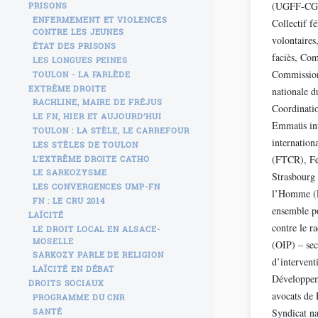
(UGFF-CGT)
PRISONS
ENFERMEMENT ET VIOLENCES
Collectif f
CONTRE LES JEUNES
volontaires
ÉTAT DES PRISONS
faciès, Co
LES LONGUES PEINES
Commission 
TOULON - LA FARLÈDE
EXTRÊME DROITE
nationale d
RACHLINE, MAIRE DE FRÉJUS
Coordinatio
LE FN, HIER ET AUJOURD’HUI
Emmaüs int
TOULON : LA STÈLE, LE CARREFOUR
internation
LES STÈLES DE TOULON
(FTCR), Fem
L’EXTRÊME DROITE CATHO
LE SARKOZYSME
Strasbourg
LES CONVERGENCES UMP-FN
l’Homme (L
FN : LE CRU 2014
ensemble p
LAÏCITÉ
contre le r
LE DROIT LOCAL EN ALSACE-
MOSELLE
(OIP) – sec
SARKOZY PARLE DE RELIGION
d’intervent
LAÏCITÉ EN DÉBAT
Développem
DROITS SOCIAUX
avocats de 
PROGRAMME DU CNR
SANTÉ
Syndicat n