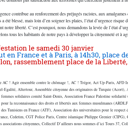
rgence contribue au renforcement des préjugés racistes, aux amalgames e
 a été blessé, mais loin d’en soigner les plaies, l’état d’urgence risque
nt notre liberté. C’est pourquoi, nous demandons la levée de l’état d’ur
ons tous les habitants de notre pays à développer la citoyenneté et à agi
estation le samedi 30 janvier
ut en France et à Paris, à 14h30, place 
de AC ! Agir ensemble contre le chômage !, AC ! Trégor, Act Up-Paris, AFD In
l-Egalité, Altertour, Assemblée citoyenne des originaires de Turquie (Acort)
 femmes solidaires comité Saint-Denis, Association France Palestine solidari
n pour la reconnaissance des droits et libertés aux femmes musulmanes (ARDLF
 des Tunisiens en France (ATF), Association des universitaires pour le respect d
ce, Cedetim, CGT Police Paris, Centre islamique Philippe Grenier (CIPG), Ce
es associations citoyennes, Collectif D’ailleurs nous sommes d’ici Tours 37, C