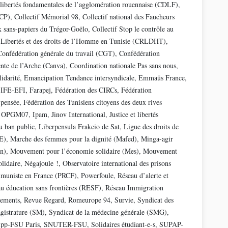
 libertés fondamentales de l’agglomération rouennaise (CDLF),
ACP), Collectif Mémorial 98, Collectif national des Faucheurs
x sans-papiers du Trégor-Goëlo, Collectif Stop le contrôle au
s Libertés et des droits de l’Homme en Tunisie (CRLDHT),
, Confédération générale du travail (CGT), Confédération
nte de l’Arche (Canva), Coordination nationale Pas sans nous,
solidarité, Emancipation Tendance intersyndicale, Emmaüs France,
 IFE-EFI, Farapej, Fédération des CIRCs, Fédération
pensée, Fédération des Tunisiens citoyens des deux rives
 OPGM07, Ipam, Jinov International, Justice et libertés
ban public, Liberpensula Frakcio de Sat, Ligue des droits de
), Marche des femmes pour la dignité (Mafed), Minga-agir
Man), Mouvement pour l’économie solidaire (Mes), Mouvement
lidaire, Négajoule !, Observatoire international des prisons
ommuniste en France (PRCF), Powerfoule, Réseau d’alerte et
au éducation sans frontières (RESF), Réseau Immigration
ments, Revue Regard, Romeurope 94, Survie, Syndicat des
 magistrature (SM), Syndicat de la médecine générale (SMG),
pp-FSU Paris, SNUTER-FSU, Solidaires étudiant-e-s, SUPAP-