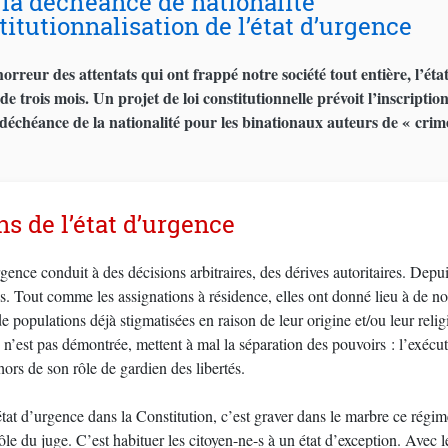
la déchéance de nationalité
titutionnalisation de l’état d’urgence
horreur des attentats qui ont frappé notre société tout entière, l’é
e trois mois. Un projet de loi constitutionnelle prévoit l’inscripti
 déchéance de la nationalité pour les binationaux auteurs de « crimes
ns de l’état d’urgence
rgence conduit à des décisions arbitraires, des dérives autoritaires. Depu
s. Tout comme les assignations à résidence, elles ont donné lieu à de 
de populations déjà stigmatisées en raison de leur origine et/ou leur rel
té n’est pas démontrée, mettent à mal la séparation des pouvoirs : l’exécut
 hors de son rôle de gardien des libertés.
’état d’urgence dans la Constitution, c’est graver dans le marbre ce régim
ôle du juge. C’est habituer les citoyen-ne-s à un état d’exception. Avec l