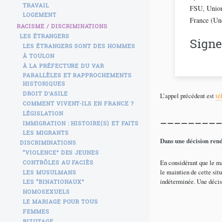
TRAVAIL
FSU, Union
LOGEMENT
France (Une
RACISME / DISCRIMINATIONS
LES ÉTRANGERS
Signe
LES ÉTRANGERS SONT DES HOMMES
À TOULON
À LA PRÉFECTURE DU VAR
PARALLÈLES ET RAPPROCHEMENTS
HISTORIQUES
DROIT D’ASILE
L’appel précédent est
té
COMMENT VIVENT-ILS EN FRANCE ?
LÉGISLATION
________
IMMIGRATION : HISTOIRE(S) ET FAITS
LES MIGRANTS
DISCRIMINATIONS
“VIOLENCE” DES JEUNES
En considérant que le ma
CONTRÔLES AU FACIÈS
le maintien de cette sit
LES MUSULMANS
indéterminée. Une décis
LES “BINATIONAUX”
HOMOSEXUELS
LE MARIAGE POUR TOUS
FEMMES
BIZUTAGE