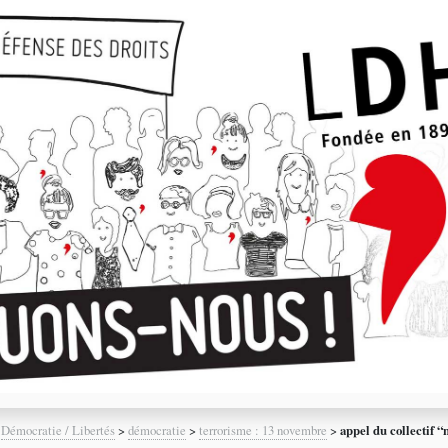
>
Démocratie / Libertés
>
démocratie
>
terrorisme : 13 novembre
>
appel du collectif 