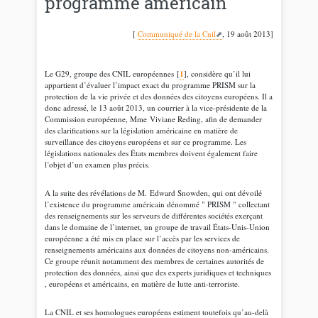
programme américain
[
Communiqué de la Cnil
, 19 août 2013]
1
Le G29, groupe des CNIL européennes
[
]
, considère qu’il lui
appartient d’évaluer l’impact exact du programme PRISM sur la
protection de la vie privée et des données des citoyens européens. Il a
donc adressé, le 13 août 2013, un courrier à la vice-présidente de la
Commission européenne, Mme Viviane Reding, afin de demander
des clarifications sur la législation américaine en matière de
surveillance des citoyens européens et sur ce programme. Les
législations nationales des États membres doivent également faire
l’objet d’un examen plus précis.
A la suite des révélations de M. Edward Snowden, qui ont dévoilé
l’existence du programme américain dénommé " PRISM " collectant
des renseignements sur les serveurs de différentes sociétés exerçant
dans le domaine de l’internet, un groupe de travail États-Unis-Union
européenne a été mis en place sur l’accès par les services de
renseignements américains aux données de citoyens non-américains.
Ce groupe réunit notamment des membres de certaines autorités de
protection des données, ainsi que des experts juridiques et techniques
, européens et américains, en matière de lutte anti-terroriste.
La CNIL et ses homologues européens estiment toutefois qu’au-delà