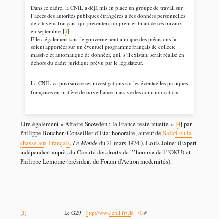
Dans ce cadre, la CNIL a déjà mis en place un groupe de travail sur
l’accès des autorités publiques étrangères à des données personnelles
de citoyens français, qui présentera un premier bilan de ses travaux
3
en septembre
[
]
.
Elle a également saisi le gouvernement afin que des précisions lui
soient apportées sur un éventuel programme français de collecte
massive et automatique de données, qui, s’il existait, serait réalisé en
dehors du cadre juridique prévu par le législateur.
La CNIL va poursuivre ses investigations sur les éventuelles pratiques
françaises en matière de surveillance massive des communications.
Lire également « Affaire Snowden : la France reste muette »
[
4
]
par
Philippe Boucher (Conseiller d’Etat honoraire, auteur de
Safari ou la
chasse aux Français
,
Le Monde
du 21 mars 1974 ), Louis Joinet (Expert
indépendant auprès du Comité des droits de l’’homme de l’’ONU) et
Philippe Lemoine (président du Forum d’Action modernités).
1
[
]
Le G29 :
http://www.cnil.fr/?id=70