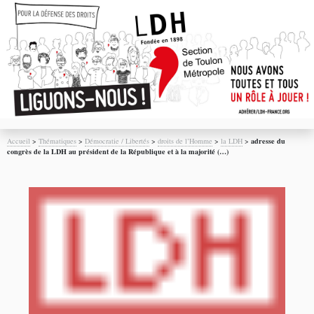
Accueil
>
Thématiques
>
Démocratie / Libertés
>
droits de l’Homme
>
la LDH
>
adresse du
congrès de la LDH au président de la République et à la majorité (…)