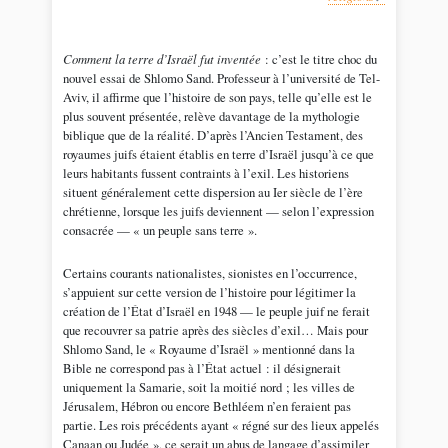
Comment la terre d’Israël fut inventée
: c’est le titre choc du
nouvel essai de Shlomo Sand. Professeur à l’université de Tel-
Aviv, il affirme que l’histoire de son pays, telle qu’elle est le
plus souvent présentée, relève davantage de la mythologie
biblique que de la réalité. D’après l’Ancien Testament, des
royaumes juifs étaient établis en terre d’Israël jusqu’à ce que
leurs habitants fussent contraints à l’exil. Les historiens
situent généralement cette dispersion au Ier siècle de l’ère
chrétienne, lorsque les juifs deviennent — selon l’expression
consacrée — « un peuple sans terre ».
Certains courants nationalistes, sionistes en l’occurrence,
s’appuient sur cette version de l’histoire pour légitimer la
création de l’État d’Israël en 1948 — le peuple juif ne ferait
que recouvrer sa patrie après des siècles d’exil… Mais pour
Shlomo Sand, le « Royaume d’Israël » mentionné dans la
Bible ne correspond pas à l’État actuel : il désignerait
uniquement la Samarie, soit la moitié nord ; les villes de
Jérusalem, Hébron ou encore Bethléem n’en feraient pas
partie. Les rois précédents ayant « régné sur des lieux appelés
Canaan ou Judée », ce serait un abus de langage d’assimiler