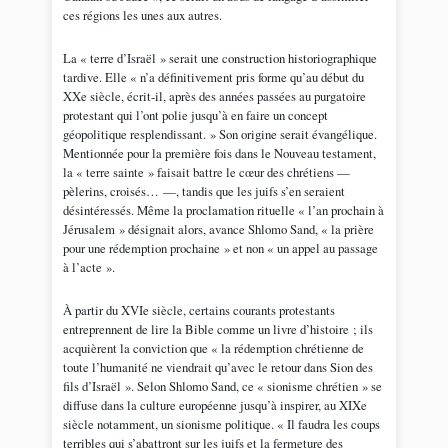
ces régions les unes aux autres.
La « terre d’Israël » serait une construction historiographique
tardive. Elle « n’a définitivement pris forme qu’au début du
XXe siècle, écrit-il, après des années passées au purgatoire
protestant qui l’ont polie jusqu’à en faire un concept
géopolitique resplendissant. » Son origine serait évangélique.
Mentionnée pour la première fois dans le Nouveau testament,
la « terre sainte » faisait battre le cœur des chrétiens —
pèlerins, croisés… —, tandis que les juifs s’en seraient
désintéressés. Même la proclamation rituelle « l’an prochain à
Jérusalem » désignait alors, avance Shlomo Sand, « la prière
pour une rédemption prochaine » et non « un appel au passage
à l’acte ».
À partir du XVIe siècle, certains courants protestants
entreprennent de lire la Bible comme un livre d’histoire ; ils
acquièrent la conviction que « la rédemption chrétienne de
toute l’humanité ne viendrait qu’avec le retour dans Sion des
fils d’Israël ». Selon Shlomo Sand, ce « sionisme chrétien » se
diffuse dans la culture européenne jusqu’à inspirer, au XIXe
siècle notamment, un sionisme politique. « Il faudra les coups
terribles qui s’abattront sur les juifs et la fermeture des