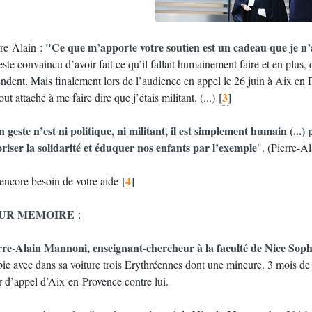
"Ce que m’apporte votre soutien est un cadeau que je n’
rre-Alain :
este convaincu d’avoir fait ce qu’il fallait humainement faire et en plus, 
ndent. Mais finalement lors de l’audience en appel le 26 juin à Aix en Pro
3
out attaché à me faire dire que j’étais militant. (...)
[
]
 geste n’est ni politique, ni militant, il est simplement humain (...)
oriser la solidarité et éduquer nos enfants par l’exemple
". (Pierre-A
4
 encore besoin de votre aide
[
]
UR MEMOIRE
:
rre-Alain Mannoni, enseignant-chercheur à la faculté de Nice Sophia
ie avec dans sa voiture trois Erythréennes dont une mineure. 3 mois de p
r d’appel d’Aix-en-Provence contre lui.