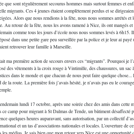
lée que sont régulièrement secourus hommes mais surtout femmes et enfa
elle migrants. Ces 4 jeunes étaient complètement perdus et se dirigeaien
eigées. Alors que nous rendions à la fête, nous nous sommes arrétés et l
te. Au retour de la fête, nous les avons ramené à Nice, ils ont mangés
demain comme tous les jours d’école nous nous sommes levés à 6h15. Ils 
éposé dans une petite gare peu surveillée par la police et je leur ai payé u
ient retrouver leur famille à Marseille.
ait ma première action de secours envers ces “migrants”. Pourquoi je l’ai
sé des vêtements à la croix rouge à Vintimille, des chaussures, un sac à
stices dans le monde et que chacun de nous peut faire quelque chose... L
 de la route. La première fois j’avais hésité, je n’avais pas eu le courage, 
xemple.
lendemain lundi 17 octobre, après une soirée chez des amis dans cette mê
s ce camp pour migrant à St Dalmas de Tende, un bâtiment désaffecté p
ence quelques heures auparavant, sans autorisation, par un collectif d
rnational et un tas d’associations nationales et locales. L’ouverture de c
 les médias. Je sais bien que mon retour vers Nice est une opportunité d’