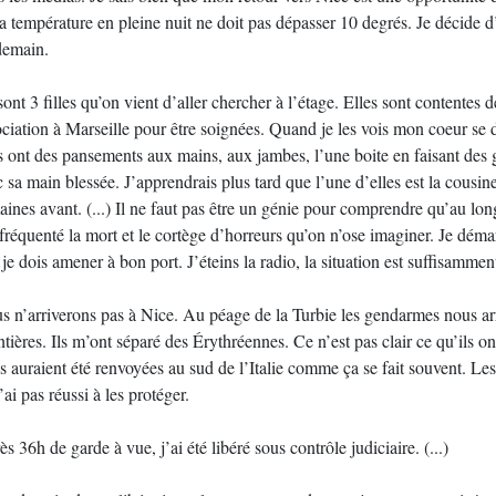
a température en pleine nuit ne doit pas dépasser 10 degrés. Je décide d
demain.
ont 3 filles qu’on vient d’aller chercher à l’étage. Elles sont contentes
ciation à Marseille pour être soignées. Quand je les vois mon coeur se déc
s ont des pansements aux mains, aux jambes, l’une boite en faisant des g
 sa main blessée. J’apprendrais plus tard que l’une d’elles est la cousin
ines avant. (...) Il ne faut pas être un génie pour comprendre qu’au long
fréquenté la mort et le cortège d’horreurs qu’on n’ose imaginer. Je démar
je dois amener à bon port. J’éteins la radio, la situation est suffisammen
s n’arriverons pas à Nice. Au péage de la Turbie les gendarmes nous arrê
tières. Ils m’ont séparé des Érythréennes. Ce n’est pas clair ce qu’ils ont
s auraient été renvoyées au sud de l’Italie comme ça se fait souvent. Les
’ai pas réussi à les protéger.
s 36h de garde à vue, j’ai été libéré sous contrôle judiciaire. (...)