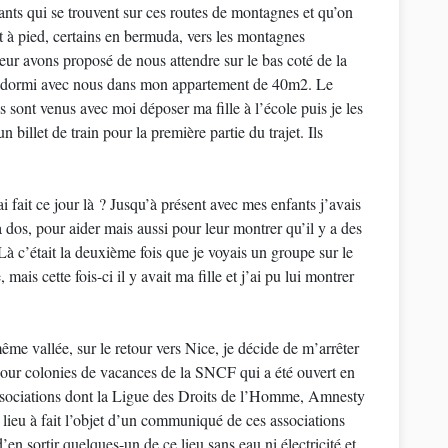
nts qui se trouvent sur ces routes de montagnes et qu’on
t à pied, certains en bermuda, vers les montagnes
eur avons proposé de nous attendre sur le bas coté de la
 et dormi avec nous dans mon appartement de 40m2. Le
sont venus avec moi déposer ma fille à l’école puis je les
n billet de train pour la première partie du trajet. Ils
 fait ce jour là ? Jusqu’à présent avec mes enfants j’avais
 dos, pour aider mais aussi pour leur montrer qu’il y a des
à c’était la deuxième fois que je voyais un groupe sur le
mais cette fois-ci il y avait ma fille et j’ai pu lui montrer
me vallée, sur le retour vers Nice, je décide de m’arrêter
our colonies de vacances de la SNCF qui a été ouvert en
’associations dont la Ligue des Droits de l’Homme, Amnesty
e lieu à fait l’objet d’un communiqué de ces associations
en sortir quelques-un de ce lieu sans eau ni électricité et