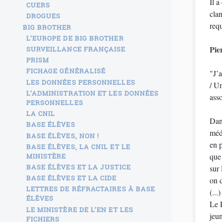
Il a c
CUERS
clan
DROGUES
requ
BIG BROTHER
L’EUROPE DE BIG BROTHER
Pie
SURVEILLANCE FRANÇAISE
PRISM
FICHAGE GÉNÉRALISÉ
"J’
LES DONNÉES PERSONNELLES
/ Un
L’ADMINISTRATION ET LES DONNÉES
asso
PERSONNELLES
LA CNIL
Dan
BASE ÉLÈVES
méde
BASE ÉLÈVES, NON !
en p
BASE ÉLÈVES, LA CNIL ET LE
que 
MINISTÈRE
BASE ÉLÈVES ET LA JUSTICE
sur
BASE ÉLÈVES ET LA CIDE
on d
LETTRES DE RÉFRACTAIRES À BASE
(...)
ÉLÈVES
Le 
LE MINISTÈRE DE L’EN ET LES
jeun
FICHIERS