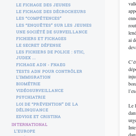
val
LE FICHAGE DES JEUNES
app
LE FICHAGE DES DÉCROCHEURS
enn
LES “COMPÉTENCES”
rou
LES “ENQUÊTES” SUR LES JEUNES
UNE SOCIÉTÉ DE SURVEILLANCE
len
FICHIERS ET FICHAGES
ai d
LE SECRET DÉFENSE
deva
LES FICHIERS DE POLICE : STIC,
JUDEX ...
C’ét
FICHAGE ADN - FNAEG
dépo
TESTS ADN POUR CONTRÔLER
inju
L’IMMIGRATION
bord
BIOMÉTRIE
VIDÉOSURVEILLANCE
l’e
PSYCHIATRIE
LOI DE “PRÉVENTION” DE LA
Le 
DÉLINQUANCE
dan
EDVIGE ET CRISTINA
urg
INTERNATIONAL
Inte
L’EUROPE
dans