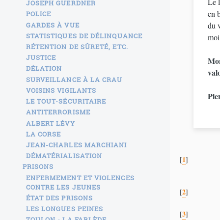
Le l
JOSEPH GUERDNER
en b
POLICE
du 
GARDES À VUE
STATISTIQUES DE DÉLINQUANCE
moi
RÉTENTION DE SÛRETÉ, ETC.
JUSTICE
Mon
DÉLATION
val
SURVEILLANCE À LA CRAU
VOISINS VIGILANTS
Pie
LE TOUT-SÉCURITAIRE
ANTITERRORISME
ALBERT LÉVY
LA CORSE
JEAN-CHARLES MARCHIANI
DÉMATÉRIALISATION
1
[
]
PRISONS
ENFERMEMENT ET VIOLENCES
CONTRE LES JEUNES
2
[
]
ÉTAT DES PRISONS
LES LONGUES PEINES
3
[
]
TOULON - LA FARLÈDE