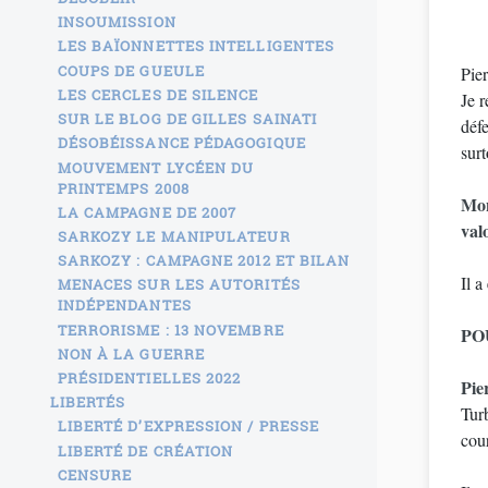
INSOUMISSION
LES BAÏONNETTES INTELLIGENTES
COUPS DE GUEULE
Pie
LES CERCLES DE SILENCE
Je r
SUR LE BLOG DE GILLES SAINATI
défe
DÉSOBÉISSANCE PÉDAGOGIQUE
surt
MOUVEMENT LYCÉEN DU
PRINTEMPS 2008
Mon
LA CAMPAGNE DE 2007
val
SARKOZY LE MANIPULATEUR
SARKOZY : CAMPAGNE 2012 ET BILAN
Il a
MENACES SUR LES AUTORITÉS
INDÉPENDANTES
TERRORISME : 13 NOVEMBRE
PO
NON À LA GUERRE
PRÉSIDENTIELLES 2022
Pie
LIBERTÉS
Turb
LIBERTÉ D’EXPRESSION / PRESSE
cou
LIBERTÉ DE CRÉATION
CENSURE