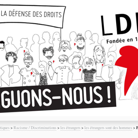
tiques
>
Racisme / Discriminations
>
les étrangers
>
les étrangers sont des hommes
>
P