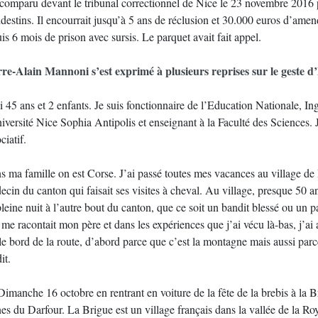
omparu devant le tribunal correctionnel de Nice le 23 novembre 2016 pour aide au séjour et aide à la circula
destins. Il encourrait jusqu’à 5 ans de réclusion et 30.000 euros d’amend
is 6 mois de prison avec sursis. Le parquet avait fait appel.
rre-Alain Mannoni s’est exprimé à plusieurs reprises sur le geste 
ai 45 ans et 2 enfants. Je suis fonctionnaire de l’Education Nationale,
iversité Nice Sophia Antipolis et enseignant à la Faculté des Sciences. J
ciatif.
s ma famille on est Corse. J’ai passé toutes mes vacances au village d
cin du canton qui faisait ses visites à cheval. Au village, presque 50 an
leine nuit à l’autre bout du canton, que ce soit un bandit blessé ou un pa
me racontait mon père et dans les expériences que j’ai vécu là-bas, j’ai
 le bord de la route, d’abord parce que c’est la montagne mais aussi pa
it.
Dimanche 16 octobre en rentrant en voiture de la fête de la brebis à la 
es du Darfour. La Brigue est un village français dans la vallée de la Roya