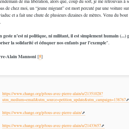
endemain de ma libération, alors que, coup du sort, je me retrouvais à s
as de chez moi, un “jeune migrant” est mort percuté par une voiture sur 
viaduc et a fait une chute de plusieurs dizaines de mètres. Venu du bou
.
 geste n’est ni politique, ni militant, il est simplement humain (...)
oriser la solidarité et éduquer nos enfants par l’exemple
".
rre-Alain Mannoni
5
[
]
https://www.change.org/p/tous-avec-pierre-alain/u/21351028?
utm_medium=email&utm_source=petition_update&utm_campaign=138767
https://www.change.org/p/tous-avec-pierre-alain/
https://www.change.org/p/tous-avec-pierre-alain/u/21433657