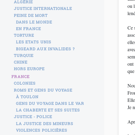
ALGÉRIE
ou l
JUSTICE INTERNATIONALE
len
PEINE DE MORT
DANS LE MONDE
Ce s
EN FRANCE
asso
TORTURE
elle
LES ETATS UNIS
BIGEARD AUX INVALIDES ?
avec
TURQUIE
sema
CHINE
ont 
HORS EUROPE
que 
FRANCE
COLONIES
Nou
ROMS ET GENS DU VOYAGE
Fron
À TOULON
Elle
GENS DU VOYAGE DANS LE VAR
Je n
LA CHABERTE ET SES SUITES
JUSTICE - POLICE
Aprè
LA JUSTICE DES MINEURS
VIOLENCES POLICIÈRES