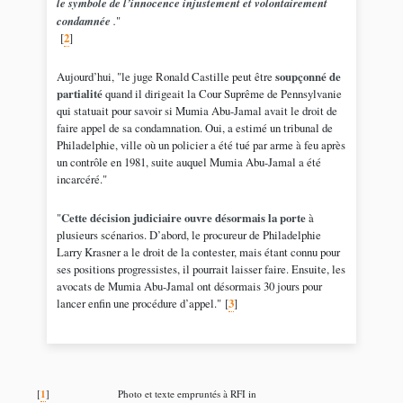
le symbole de l’innocence injustement et volontairement
condamnée
.
"
[
2
]
Aujourd’hui, "le juge Ronald Castille peut être
soupçonné de
partialité
quand il dirigeait la Cour Suprême de Pennsylvanie
qui statuait pour savoir si Mumia Abu-Jamal avait le droit de
faire appel de sa condamnation. Oui, a estimé un tribunal de
Philadelphie, ville où un policier a été tué par arme à feu après
un contrôle en 1981, suite auquel Mumia Abu-Jamal a été
incarcéré."
"
Cette décision judiciaire ouvre désormais la porte
à
plusieurs scénarios. D’abord, le procureur de Philadelphie
Larry Krasner a le droit de la contester, mais étant connu pour
ses positions progressistes, il pourrait laisser faire. Ensuite, les
avocats de Mumia Abu-Jamal ont désormais 30 jours pour
lancer enfin une procédure d’appel."
[
3
]
1
[
]
Photo et texte empruntés à RFI in