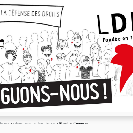
tiques
>
international
>
Hors Europe
>
Mayotte, Comores