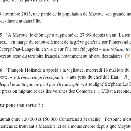
2013
9 novembre
, une partie de la population de Mayotte, -en grande majorité des femmes-, manifeste contre les allogènes établis
destinement dans l’île.
5
: "A Mayotte, le chômage a augmenté de 27,6% depuis un an. La tensio
rres..., en marge du renouvellement de la grève générale par l’inte
George Pau-Langevin, en visite sur l’île ont été jugées «
insatisfaisantes
9
ort au reste du territoire français, notamment au niveau des salaires.
[
]
6
: "François Hollande a appelé à la vigilance, mercredi 18 mai lors du co
otte, «
extrêmement préoccupante
» aux yeux du chef de l’Etat. «
Il 
lequel le statu quo ne peut pas être accepté
», a souligné Stéphane Le F
e pression migratoire des îles voisines des Comores (...) L’Etat a recond
tir pour s’en sortir ?
:
y aurait entre 120 000 et 150 000 Comoriens à Marseille. "Personne n’es
oriens se trouvant à Marseille, et cela moins encore depuis que Mayot