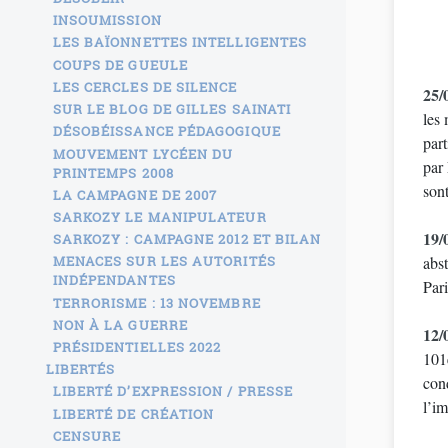
INSOUMISSION
LES BAÏONNETTES INTELLIGENTES
COUPS DE GUEULE
LES CERCLES DE SILENCE
25/
SUR LE BLOG DE GILLES SAINATI
les 
DÉSOBÉISSANCE PÉDAGOGIQUE
part
MOUVEMENT LYCÉEN DU
par
PRINTEMPS 2008
sont
LA CAMPAGNE DE 2007
SARKOZY LE MANIPULATEUR
19/
SARKOZY : CAMPAGNE 2012 ET BILAN
MENACES SUR LES AUTORITÉS
abst
INDÉPENDANTES
Par
TERRORISME : 13 NOVEMBRE
NON À LA GUERRE
12/
PRÉSIDENTIELLES 2022
101
LIBERTÉS
con
LIBERTÉ D’EXPRESSION / PRESSE
l’i
LIBERTÉ DE CRÉATION
CENSURE