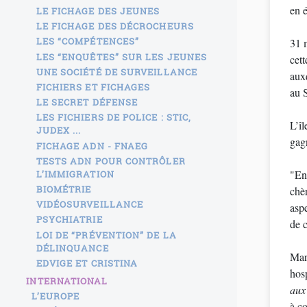
en é
LE FICHAGE DES JEUNES
LE FICHAGE DES DÉCROCHEURS
LES “COMPÉTENCES”
31 
LES “ENQUÊTES” SUR LES JEUNES
cett
UNE SOCIÉTÉ DE SURVEILLANCE
auxq
FICHIERS ET FICHAGES
au 
LE SECRET DÉFENSE
LES FICHIERS DE POLICE : STIC,
L’îl
JUDEX ...
gag
FICHAGE ADN - FNAEG
TESTS ADN POUR CONTRÔLER
"En
L’IMMIGRATION
BIOMÉTRIE
chèr
VIDÉOSURVEILLANCE
asp
PSYCHIATRIE
de 
LOI DE “PRÉVENTION” DE LA
DÉLINQUANCE
Ma
EDVIGE ET CRISTINA
hosp
INTERNATIONAL
aux
L’EUROPE
à c