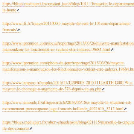
https://blogs.mediapart.fr/constant-jacob/blog/101113/mayotte-le-departement
la-honte
http://www.rfi.fr/france/20110331-mayotte-devient-le-101eme-departement-
francais/
http://www.ipreunion.com/social/reportage/2013/03/26/mayotte-manifestation
mamoudzou-les-fonctionnaires-veulent-etre-indexes,19684.html
http://www.ipreunion.com/photo-du-jour/reportage/2013/03/26/mayotte-
manifestation-a-mamoudzou-les-fonctionnaires-veulent-etre-indexes,19684.h
http://www.lefigaro.fr/emploi/2015/11/12/09005-20151112ARTFIG00179-a-
mayotte-le-chomage-a-augmente-de-276-depuis-un-an.php
http://www.lemonde.fr/afrique/article/2016/05/18/a-mayotte-la-situation-est-
extremement-preoccupante-juge-francois-hollande_4921615_3212.html
https://blogs.mediapart.fr/robert-chaudenson/blog/021115/marseille-la-cinqu
ile-des-comores