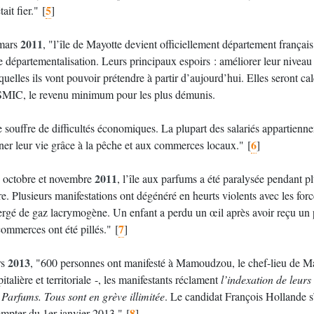
5
tait fier."
[
]
2011
mars
, "l’île de Mayotte devient officiellement département françai
e départementalisation. Leurs principaux espoirs : améliorer leur niveau 
uelles ils vont pouvoir prétendre à partir d’aujourd’hui. Elles seront cal
SMIC, le revenu minimum pour les plus démunis.
e souffre de difficultés économiques. La plupart des salariés appartiennen
6
ner leur vie grâce à la pêche et aux commerces locaux."
[
]
2011
 octobre et novembre
, l’île aux parfums a été paralysée pendant p
e. Plusieurs manifestations ont dégénéré en heurts violents avec les fo
ergé de gaz lacrymogène. Un enfant a perdu un œil après avoir reçu un pr
7
commerces ont été pillés."
[
]
2013
rs
, "600 personnes ont manifesté à Mamoudzou, le chef-lieu de Mayo
italière et territoriale -, les manifestants réclament
l’indexation de leurs
 Parfums. Tous sont en grève illimitée
. Le candidat François Hollande s’
8
ompter du 1er janvier 2013."
[
]