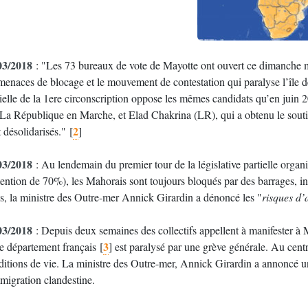
03/2018
: "Les 73 bureaux de vote de Mayotte ont ouvert ce dimanche mat
menaces de blocage et le mouvement de contestation qui paralyse l’île de
ielle de la 1ere circonscription oppose les mêmes candidats qu’en juin 2
 La République en Marche, et Elad Chakrina (LR), qui a obtenu le souti
2
 désolidarisés."
[
]
03/2018
: Au lendemain du premier tour de la législative partielle organ
ention de 70%), les Mahorais sont toujours bloqués par des barrages, ins
is, la ministre des Outre-mer Annick Girardin a dénoncé les "
risques d’
03/2018
: Depuis deux semaines des collectifs appellent à manifester à Ma
3
e département français
[
]
est paralysé par une grève générale. Au centre
ditions de vie. La ministre des Outre-mer, Annick Girardin a annoncé une
mmigration clandestine.