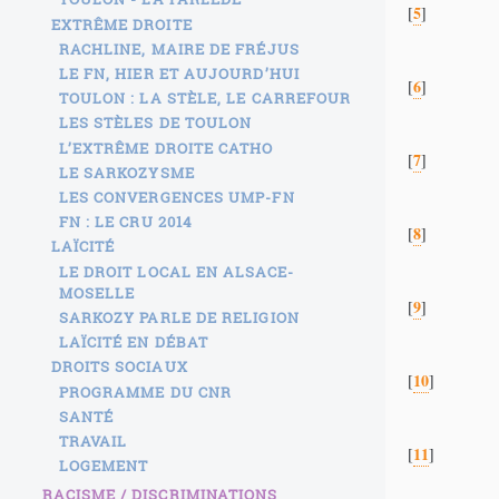
5
[
]
EXTRÊME DROITE
RACHLINE, MAIRE DE FRÉJUS
LE FN, HIER ET AUJOURD’HUI
6
[
]
TOULON : LA STÈLE, LE CARREFOUR
LES STÈLES DE TOULON
L’EXTRÊME DROITE CATHO
7
[
]
LE SARKOZYSME
LES CONVERGENCES UMP-FN
FN : LE CRU 2014
8
[
]
LAÏCITÉ
LE DROIT LOCAL EN ALSACE-
MOSELLE
9
[
]
SARKOZY PARLE DE RELIGION
LAÏCITÉ EN DÉBAT
DROITS SOCIAUX
10
[
]
PROGRAMME DU CNR
SANTÉ
TRAVAIL
11
[
]
LOGEMENT
RACISME / DISCRIMINATIONS