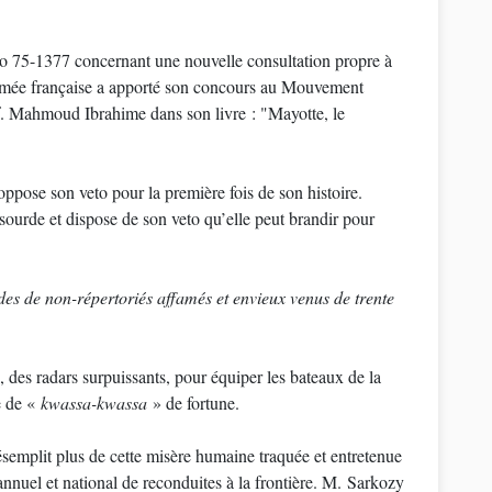
éro 75-1377 concernant une nouvelle consultation propre à
armée française a apporté son concours au Mouvement
f. Mahmoud Ibrahime dans son livre : "Mayotte, le
ppose son veto pour la première fois de son histoire.
ourde et dispose de son veto qu’elle peut brandir pour
des de non-répertoriés affamés et envieux venus de trente
, des radars surpuissants, pour équiper les bateaux de la
e de «
kwassa-kwassa
» de fortune.
semplit plus de cette misère humaine traquée et entretenue
annuel et national de reconduites à la frontière. M. Sarkozy