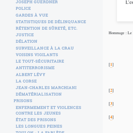
L’es
JOSEPH GUERDNER
POLICE
GARDES À VUE
STATISTIQUES DE DÉLINQUANCE
RÉTENTION DE SÛRETÉ, ETC.
Hommage : Le 21 
JUSTICE
DÉLATION
SURVEILLANCE À LA CRAU
VOISINS VIGILANTS
LE TOUT-SÉCURITAIRE
1
[
]
ANTITERRORISME
ALBERT LÉVY
LA CORSE
JEAN-CHARLES MARCHIANI
2
[
]
DÉMATÉRIALISATION
PRISONS
3
[
]
ENFERMEMENT ET VIOLENCES
CONTRE LES JEUNES
4
[
]
ÉTAT DES PRISONS
LES LONGUES PEINES
TOULON - LA FARLÈDE