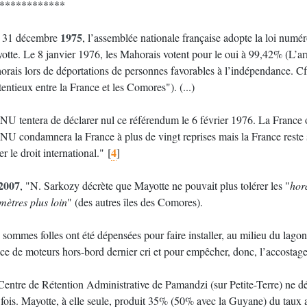
************
1975
 31 décembre
, l’assemblée nationale française adopte la loi num
otte. Le 8 janvier 1976, les Mahorais votent pour le oui à 99,42% (L’
orais lors de déportations de personnes favorables à l’indépendance. C
entieux entre la France et les Comores"). (...)
NU tentera de déclarer nul ce référendum le 6 février 1976. La France o
NU condamnera la France à plus de vingt reprises mais la France reste s
4
er le droit international."
[
]
2007
, "N. Sarkozy décrète que Mayotte ne pouvait plus tolérer les "
hor
mètres plus loin
" (des autres îles des Comores).
sommes folles ont été dépensées pour faire installer, au milieu du lagon
ice de moteurs hors-bord dernier cri et pour empêcher, donc, l’accostag
Centre de Rétention Administrative de Pamandzi (sur Petite-Terre) ne dé
 fois. Mayotte, à elle seule, produit 35% (50% avec la Guyane) du taux 