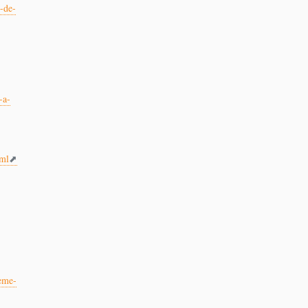
-de-
-a-
tml
ieme-