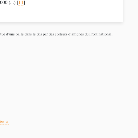
11
000 (...)
[
]
ué d’une balle dans le dos par des colleurs d’affiches du Front national.
ise-a-