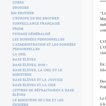
***
CUERS
DROGUES
"Le
BIG BROTHER
L’EUROPE DE BIG BROTHER
May
SURVEILLANCE FRANÇAISE
mah
PRISM
cont
FICHAGE GÉNÉRALISÉ
LES DONNÉES PERSONNELLES
L’O
L’ADMINISTRATION ET LES DONNÉES
L’O
PERSONNELLES
viol
LA CNIL
BASE ÉLÈVES
En
BASE ÉLÈVES, NON !
kilo
BASE ÉLÈVES, LA CNIL ET LE
MINISTÈRE
BASE ÉLÈVES ET LA JUSTICE
Des 
BASE ÉLÈVES ET LA CIDE
Pol
LETTRES DE RÉFRACTAIRES À BASE
ÉLÈVES
Le 
LE MINISTÈRE DE L’EN ET LES
à la
FICHIERS