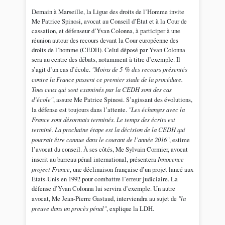
Demain à Marseille, la Ligue des droits de l’Homme invite
Me Patrice Spinosi, avocat au Conseil d’État et à la Cour de
cassation, et défenseur d’Yvan Colonna, à participer à une
réunion autour des recours devant la Cour européenne des
droits de l’homme (CEDH). Celui déposé par Yvan Colonna
sera au centre des débats, notamment à titre d’exemple. Il
s’agit d’un cas d’école.
"Moins de 5 % des recours présentés
contre la France passent ce premier stade de la procédure.
Tous ceux qui sont examinés par la CEDH sont des cas
d’école"
, assure Me Patrice Spinosi. S’agissant des évolutions,
la défense est toujours dans l’attente.
"Les échanges avec la
France sont désormais terminés. Le temps des écrits est
terminé. La prochaine étape est la décision de la CEDH qui
pourrait être connue dans le courant de l’année 2016"
, estime
l’avocat du conseil. À ses côtés, Me Sylvain Cormier, avocat
inscrit au barreau pénal international, présentera
Innocence
project France
, une déclinaison française d’un projet lancé aux
États-Unis en 1992 pour combattre l’erreur judiciaire. La
défense d’Yvan Colonna lui servira d’exemple. Un autre
avocat, Me Jean-Pierre Gastaud, interviendra au sujet de
"la
preuve dans un procès pénal"
, explique la LDH.